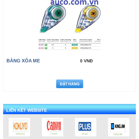
BẢNG XÓA ME
0 VNĐ
LIÊN KẾT WEBSITE
1
2
3
4
5