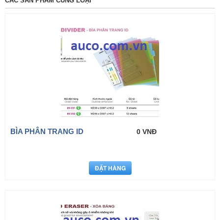
CÁC SẢN PHẨM CÙNG LOẠI
BÌA PHÂN TRANG ID
0 VNĐ