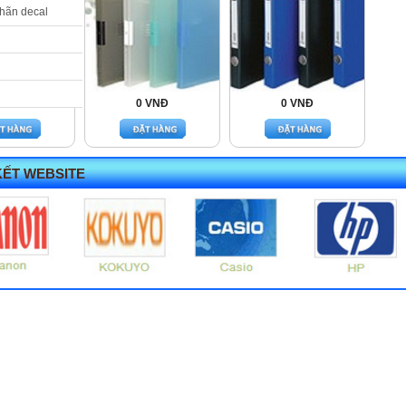
nhãn decal
 VNĐ
0 VNĐ
0 VNĐ
KẾT WEBSITE