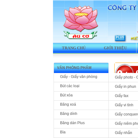
TRANG CHỦ
GIỚI THIỆU
VĂN PHÒNG PHẨM
Giấy - Giấy văn phòng
Giấy photo - 
Bút các loại
Giấy in phun
Bút xóa
Giấy fax
Sản phẩm »
Băng xoá
Giấy vi tính
File 1 kẹ
Băng dính
Giấy conquer
Băng dán Plus
Giấy niêm ph
Bìa
Giấy nhắn