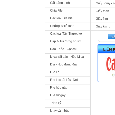
Cắt băng dính
Giấy Tomy - 
Chia File
Giấy than
Các loại File bìa
Giấy film
Chứng từ kế toán
Giấy kishu
0
Các loại Tẩy-Thước kẻ
Cặp & Túi đựng hồ sơ
LIÊN 
Dao - Kéo - Gọt chì
Mica đặt bàn - Hộp Mica
Đĩa - Hộp đựng đĩa
File Lá
File kẹp tài liệu- Deli
File hộp gấp
File rút gáy
Trình ký
khay cắm bút