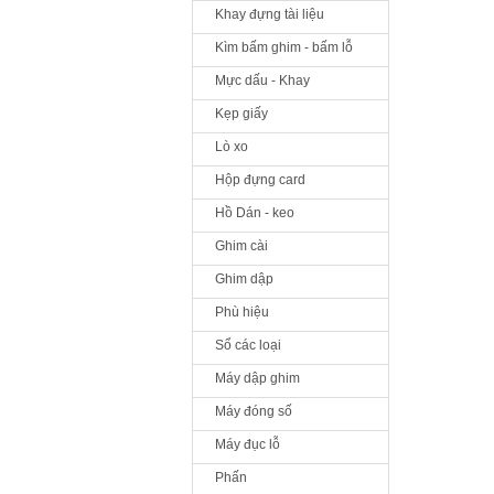
Khay đựng tài liệu
Kìm bấm ghim - bấm lỗ
Mực dấu - Khay
Kẹp giấy
Lò xo
Hộp đựng card
Hồ Dán - keo
Ghim cài
Ghim dập
Phù hiệu
Sổ các loại
Máy dập ghim
Máy đóng số
Máy đục lỗ
Phấn