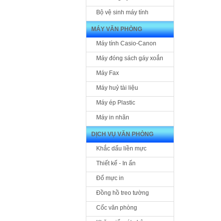
Bộ vệ sinh máy tính
MÁY VĂN PHÒNG
Máy tính Casio-Canon
Máy đóng sách gáy xoắn
Máy Fax
Máy huỷ tài liệu
Máy ép Plastic
Máy in nhãn
DỊCH VỤ VĂN PHÒNG
Khắc dấu liền mực
Thiết kế - In ấn
Đổ mực in
Đồng hồ treo tường
Cốc văn phòng