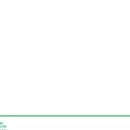
 hệ
,LTD