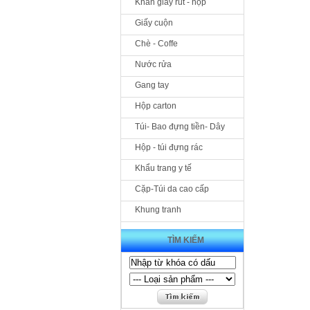
Khăn giấy rút - hộp
Giấy cuộn
Chè - Coffe
Nước rửa
Gang tay
Hộp carton
Túi- Bao đựng tiền- Dây
Hộp - túi đựng rác
Khẩu trang y tế
Cặp-Túi da cao cấp
Khung tranh
TÌM KIẾM