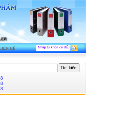
LIÊN HỆ
88
58
58