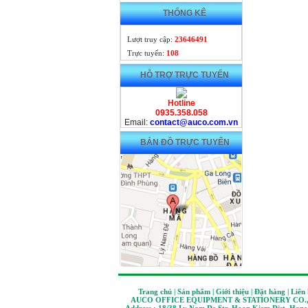
THỐNG KÊ
Lượt truy cập:
23646491
Trực tuyến:
108
HỖ TRỢ TRỰC TUYẾN
Hotline
0935.358.058
Email:
contact@auco.com.vn
BẢN ĐỒ TRỰC TUYẾN
Trang chủ | Sản phẩm | Giới thiệu | Đặt hàng | Liên
AUCO OFFICE EQUIPMENT & STATIONERY CO.