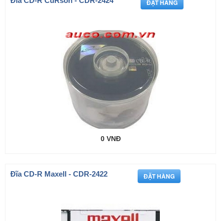
Đĩa CD-R CuRson - CDR-2424
0 VNĐ
Đĩa CD-R Maxell - CDR-2422