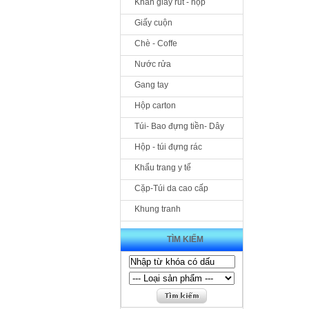
Khăn giấy rút - hộp
Giấy cuộn
Chè - Coffe
Nước rửa
Gang tay
Hộp carton
Túi- Bao đựng tiền- Dây
Hộp - túi đựng rác
Khẩu trang y tế
Cặp-Túi da cao cấp
Khung tranh
TÌM KIẾM