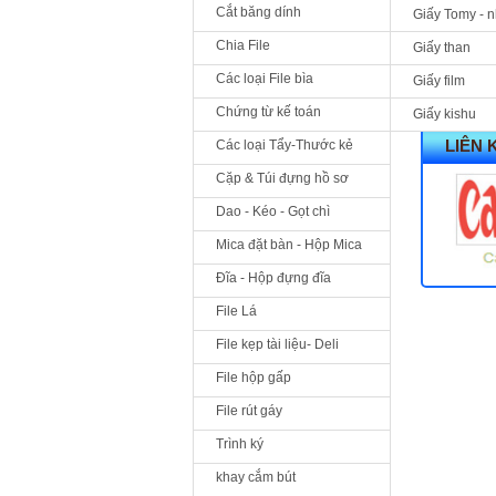
Cắt băng dính
Giấy Tomy - 
Chia File
Giấy than
Các loại File bìa
Giấy film
Chứng từ kế toán
Giấy kishu
LIÊN 
Các loại Tẩy-Thước kẻ
Cặp & Túi đựng hồ sơ
Dao - Kéo - Gọt chì
Mica đặt bàn - Hộp Mica
Đĩa - Hộp đựng đĩa
File Lá
File kẹp tài liệu- Deli
File hộp gấp
File rút gáy
Trình ký
khay cắm bút