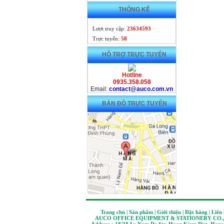
THỐNG KÊ
Lượt truy cập:
23634593
Trực tuyến:
58
HỖ TRỢ TRỰC TUYẾN
Hotline
0935.358.058
Email:
contact@auco.com.vn
BẢN ĐỒ TRỰC TUYẾN
Trang chủ | Sản phẩm | Giới thiệu | Đặt hàng | Liên
AUCO OFFICE EQUIPMENT & STATIONERY CO.