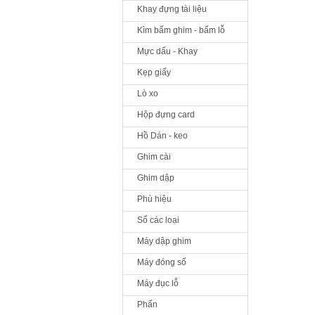
Khay đựng tài liệu
Kìm bấm ghim - bấm lỗ
Mực dấu - Khay
Kẹp giấy
Lò xo
Hộp đựng card
Hồ Dán - keo
Ghim cài
Ghim dập
Phù hiệu
Sổ các loại
Máy dập ghim
Máy đóng số
Máy đục lỗ
Phấn