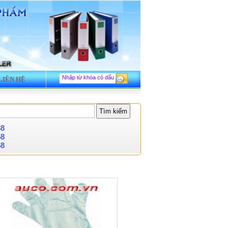
LIÊN HỆ
88
58
58