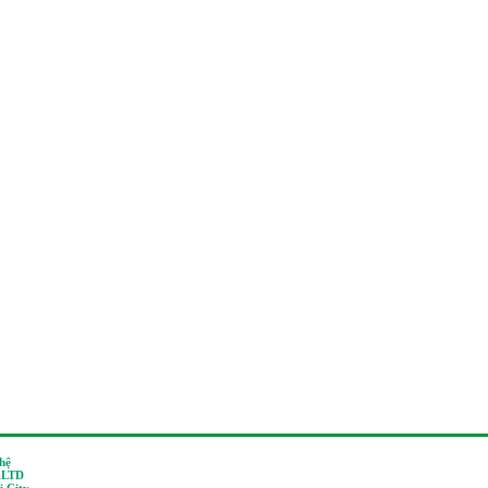
 hệ
,LTD