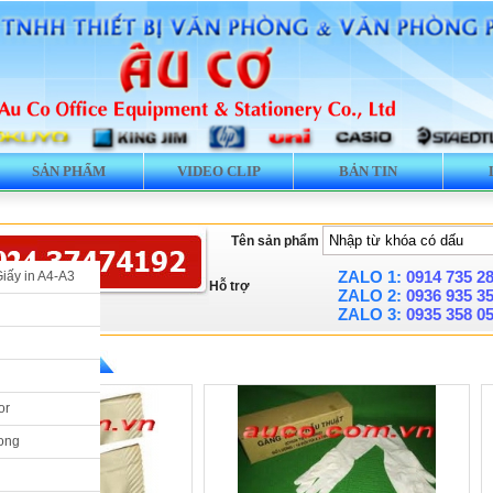
SẢN PHẨM
VIDEO CLIP
BẢN TIN
Tên sản phẩm
ZALO 1:
0914 735 2
Giấy in A4-A3
Hỗ trợ
ZALO 2:
0936 935 3
ZALO 3:
0935 358 0
» Gang tay
or
ong