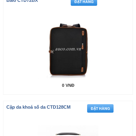
Balo CTD72BX
0 VNĐ
Cặp da khoá số da CTD128CM