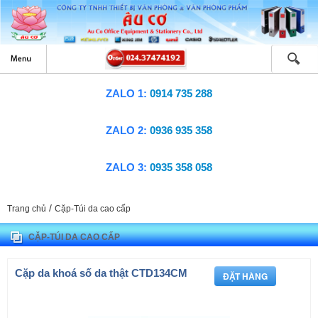
ZALO 1:
0914 735 288
ZALO 2:
0936 935 358
ZALO 3:
0935 358 058
/
Trang chủ
Cặp-Túi da cao cấp
CẶP-TÚI DA CAO CẤP
Cặp da khoá số da thật CTD134CM