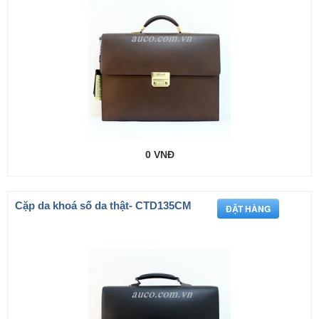
0 VNĐ
Cặp da khoá số da thật- CTD135CM