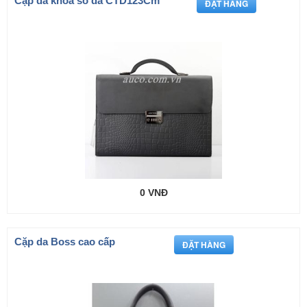
Cặp da khoá số da CTD123Cm
0 VNĐ
Cặp da Boss cao cấp