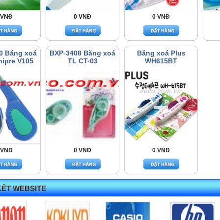
 VNĐ
0 VNĐ
0 VNĐ
0 Băng xoá
BXP-3408 Băng xoá
Băng xoá Plus
hipre V105
TL CT-03
WH615BT
 VNĐ
0 VNĐ
0 VNĐ
KẾT WEBSITE