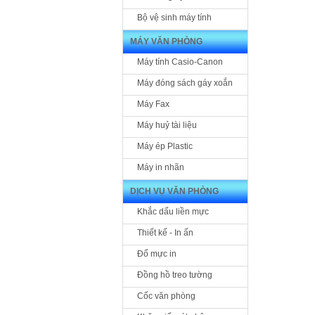
Bộ vệ sinh máy tính
MÁY VĂN PHÒNG
Máy tính Casio-Canon
Máy đóng sách gáy xoắn
Máy Fax
Máy huỷ tài liệu
Máy ép Plastic
Máy in nhãn
DỊCH VỤ VĂN PHÒNG
Khắc dấu liền mực
Thiết kế - In ấn
Đổ mực in
Đồng hồ treo tường
Cốc văn phòng