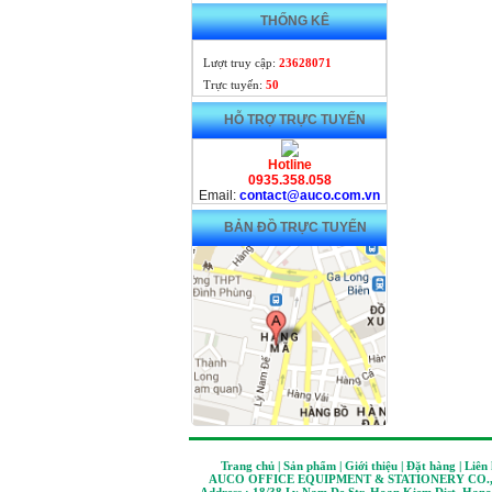
THỐNG KÊ
Lượt truy cập:
23628071
Trực tuyến:
50
HỖ TRỢ TRỰC TUYẾN
Hotline
0935.358.058
Email:
contact@auco.com.vn
BẢN ĐỒ TRỰC TUYẾN
Trang chủ | Sản phẩm | Giới thiệu | Đặt hàng | Liên
AUCO OFFICE EQUIPMENT & STATIONERY CO.