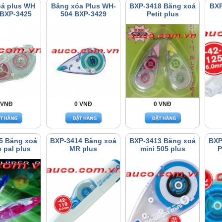
oá plus WH
Băng xóa Plus WH-
BXP-3418 Băng xoá
BXP
 BXP-3425
504 BXP-3429
Petit plus
 VNĐ
0 VNĐ
0 VNĐ
5 Băng xoá
BXP-3414 Băng xoá
BXP-3413 Băng xoá
BXP
 pal plus
MR plus
mini 505 plus
P