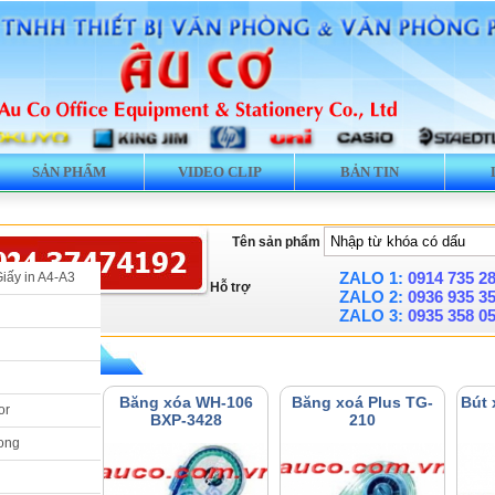
SẢN PHẨM
VIDEO CLIP
BẢN TIN
Tên sản phẩm
ZALO 1:
0914 735 2
Giấy in A4-A3
Hỗ trợ
ZALO 2:
0936 935 3
ZALO 3:
0935 358 0
» Băng xoá Plus
a Plus WH-
Băng xóa WH-106
Băng xoá Plus TG-
Bút 
or
504
BXP-3428
210
ong