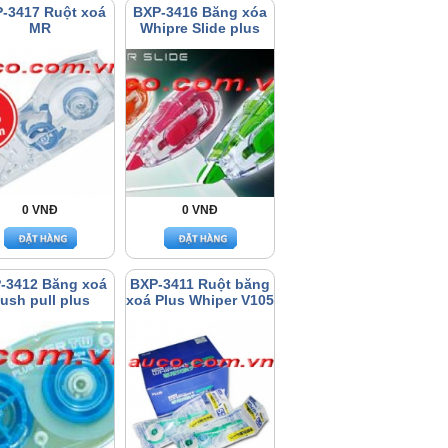
-3417 Ruột xoá
BXP-3416 Băng xóa
MR
Whipre Slide plus
0 VNĐ
0 VNĐ
-3412 Băng xoá
BXP-3411 Ruột băng
ush pull plus
xoá Plus Whiper V105