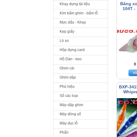
Băng x
Khay đựng tài liệu
104T -
Kìm bấm ghim - bấm lỗ
Mực dấu - Khay
Kẹp giấy
Lò xo
Hộp đựng card
Hồ Dán - keo
0
Ghim cài
Ghim dập
Phù hiệu
BXP-341
Whipre
Sổ các loại
Máy dập ghim
Máy đóng số
Máy đục lỗ
Phấn