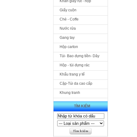
Khăn giấy rút - hộp
Giấy cuộn
Chè - Coffe
Nước rửa
Gang tay
Hộp carton
Túi- Bao đựng tiền- Dây
Hộp - túi đựng rác
Khẩu trang y tế
Cặp-Túi da cao cấp
Khung tranh
TÌM KIẾM