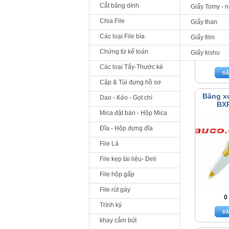
Cắt băng dính
Giấy Tomy - 
Chia File
Giấy than
Các loại File bìa
Giấy film
Chứng từ kế toán
Giấy kishu
0
Các loại Tẩy-Thước kẻ
Cặp & Túi đựng hồ sơ
Băng x
Dao - Kéo - Gọt chì
BXP
Mica đặt bàn - Hộp Mica
Đĩa - Hộp đựng đĩa
File Lá
File kẹp tài liệu- Deli
File hộp gấp
File rút gáy
0
Trình ký
khay cắm bút