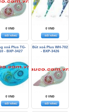
0 VNĐ
0 VNĐ
g xoá Plus TG-
Bút xoá Plus WH-702
10 - BXP-3427
- BXP-3426
0 VNĐ
0 VNĐ