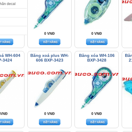
nhãn decal
 VNĐ
0 VNĐ
0 VNĐ
oá WH-604
Băng xoá plus WH-
Băng xóa WH-106
Băn
-3424
606 BXP-3423
BXP-3428
2
 VNĐ
0 VNĐ
0 VNĐ