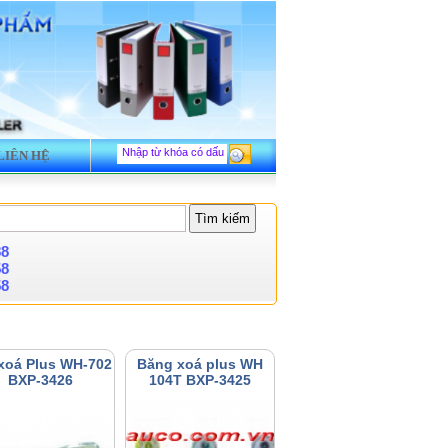
LIÊN HỆ
88
58
58
xoá Plus WH-702
Băng xoá plus WH
BXP-3426
104T BXP-3425