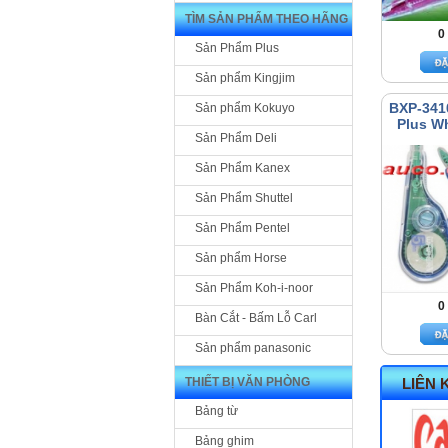
TÌM SẢN PHẨM THEO HÃNG
0
Sản Phẩm Plus
Sản phẩm Kingjim
BXP-341
Sản phẩm Kokuyo
Plus W
Sản Phẩm Deli
Sản Phẩm Kanex
Sản Phẩm Shuttel
Sản Phẩm Pentel
Sản phẩm Horse
Sản Phẩm Koh-i-noor
0
Bàn Cắt - Bấm Lỗ Carl
Sản phẩm panasonic
THIẾT BỊ VĂN PHÒNG
LIÊN 
Bảng từ
Bảng ghim