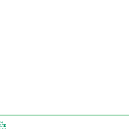
 hệ
,LTD