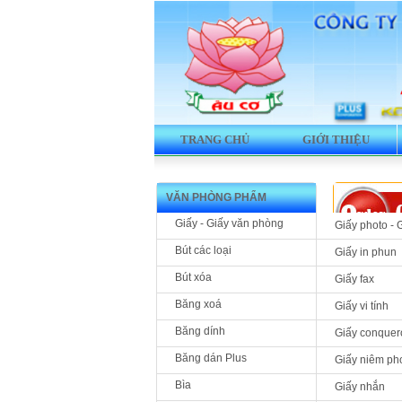
TRANG CHỦ
GIỚI THIỆU
VĂN PHÒNG PHẨM
Giấy - Giấy văn phòng
Giấy photo - 
Bút các loại
Giấy in phun
Bút xóa
Giấy fax
Sản phẩm 
Băng xoá
Giấy vi tính
Băng xó
Băng dính
Giấy conquer
Băng dán Plus
Giấy niêm ph
Bìa
Giấy nhắn