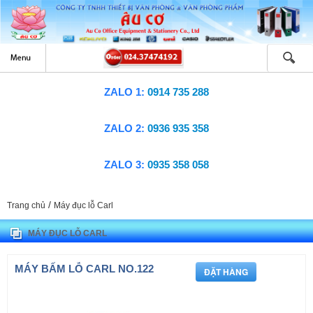
ZALO 1:
0914 735 288
ZALO 2:
0936 935 358
ZALO 3:
0935 358 058
/
Trang chủ
Máy đục lỗ Carl
MÁY ĐỤC LỖ CARL
MÁY BẤM LỖ CARL NO.122