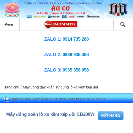
ZALO 1:
0914 735 288
ZALO 2:
0936 935 358
ZALO 3:
0935 358 058
/
Trang chủ
Máy đóng gáy xoắn sử dụng lò xo kẽm kép đôi
MÁY ĐÓNG GÁY XOẮN SỬ DỤNG LÒ XO KẼM KÉP ĐÔI
Máy đóng xoắn lò xo kẽm kép đôi CB200W