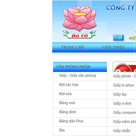
TRANG CHỦ
GIỚI THIỆU
VĂN PHÒNG PHẨM
Giấy - Giấy văn phòng
Giấy photo - 
Bút các loại
Giấy in phun
Bút xóa
Giấy fax
Sản phẩm »
Băng xoá
Giấy vi tính
Cặp tài 
Băng dính
Giấy conquer
Del
Băng dán Plus
Giấy niêm ph
Bìa
Giấy nhắn