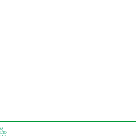
 hệ
,LTD