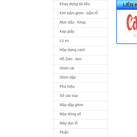
Khay đựng tài liệu
LIÊN 
Kìm bấm ghim - bấm lỗ
Mực dấu - Khay
Kẹp giấy
Lò xo
Hộp đựng card
Hồ Dán - keo
Ghim cài
Ghim dập
Phù hiệu
Sổ các loại
Máy dập ghim
Máy đóng số
Máy đục lỗ
Phấn