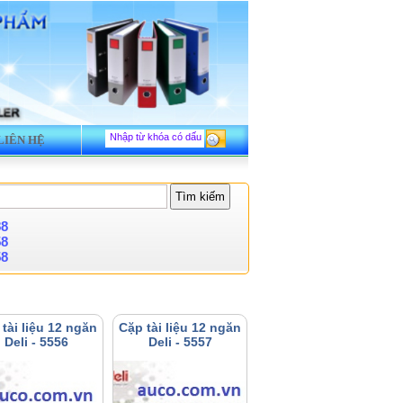
LIÊN HỆ
88
58
58
tài liệu 12 ngăn
Cặp tài liệu 12 ngăn
Deli - 5556
Deli - 5557