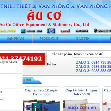
SẢN PHẨM
VIDEO CLIP
BẢN TIN
Tên sản phẩm
ZALO 1:
0914 735 2
Giấy in A4-A3
Hỗ trợ
ZALO 2:
0936 935 3
ZALO 3:
0935 358 0
 Cặp tài liệu hồ sơ Deli
Liệu 6 ngăn
Cặp tài liệu 12 ngăn
Cặp tài liệu 1 ngăn
Cặp 
or
i -5554
Deli - 5559
Deli - 5576
ong