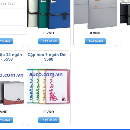
nhãn decal
 VNĐ
0 VNĐ
0 VNĐ
liệu 12 ngăn
Cặp hoa 7 ngăn Deli -
 - 5558
5568
 VNĐ
0 VNĐ