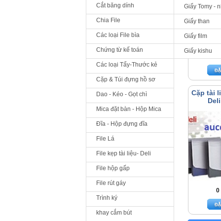
Cắt băng dính
Giấy Tomy - 
Chia File
Giấy than
Các loại File bìa
Giấy film
Chứng từ kế toán
Giấy kishu
0
Các loại Tẩy-Thước kẻ
Cặp & Túi đựng hồ sơ
Cặp tài 
Dao - Kéo - Gọt chì
Deli
Mica đặt bàn - Hộp Mica
Đĩa - Hộp đựng đĩa
File Lá
File kẹp tài liệu- Deli
File hộp gấp
File rút gáy
0
Trình ký
khay cắm bút