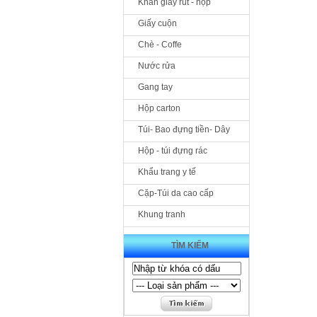
Khăn giấy rút - hộp
Giấy cuộn
Chè - Coffe
Nước rửa
Gang tay
Hộp carton
Túi- Bao đựng tiền- Dây
Hộp - túi đựng rác
Khẩu trang y tế
Cặp-Túi da cao cấp
Khung tranh
TÌM KIẾM