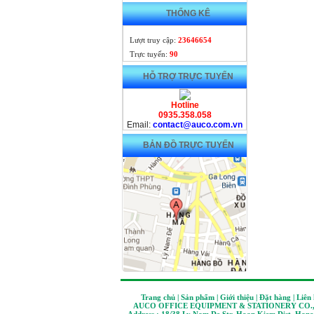
THỐNG KÊ
Lượt truy cập:
23646654
Trực tuyến:
90
HỖ TRỢ TRỰC TUYẾN
Hotline
0935.358.058
Email:
contact@auco.com.vn
BẢN ĐỒ TRỰC TUYẾN
Trang chủ | Sản phẩm | Giới thiệu | Đặt hàng | Liên
AUCO OFFICE EQUIPMENT & STATIONERY CO.