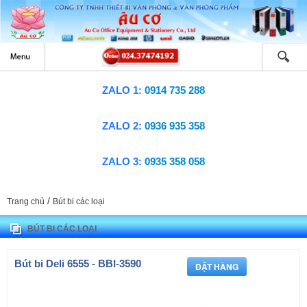
ZALO 1:
0914 735 288
ZALO 2:
0936 935 358
ZALO 3:
0935 358 058
/
Trang chủ
Bút bi các loại
BÚT BI CÁC LOẠI
Bút bi Deli 6555 - BBI-3590