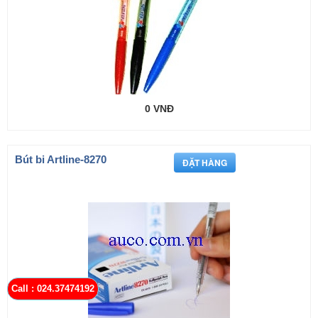
0 VNĐ
Bút bi Artline-8270
Call : 024.37474192