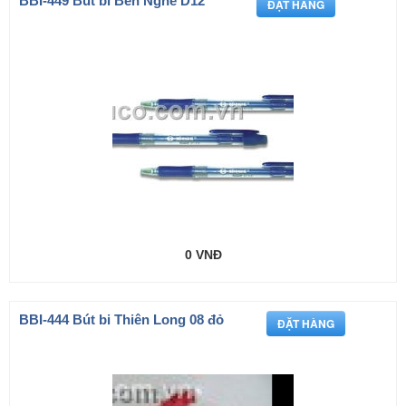
BBI-449 Bút bi Bến Nghé D12
0 VNĐ
BBI-444 Bút bi Thiên Long 08 đỏ