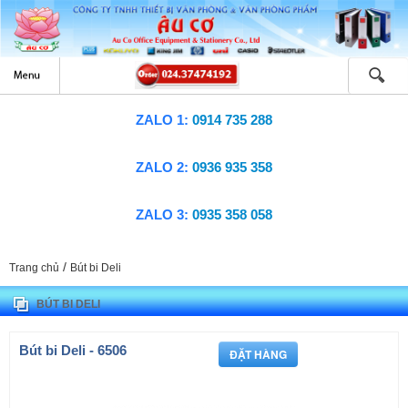
ZALO 1:
0914 735 288
ZALO 2:
0936 935 358
ZALO 3:
0935 358 058
/
Trang chủ
Bút bi Deli
BÚT BI DELI
Bút bi Deli - 6506