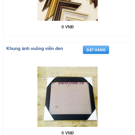
0 VNĐ
Khung ảnh vuông viền đen
0 VNĐ