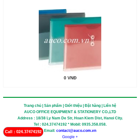
0 VNĐ
Trang chủ | Sản phẩm | Giới thiệu | Đặt hàng | Liên hệ
AUCO OFFICE EQUIPMENT & STATIONERY CO.,LTD
Address : 18/38 Ly Nam De Str, Hoan Kiem Dist, Hanoi City.
Tel : 024.37474192 * Mobil: 0935.358.058.
Email:
contact@auco.com.vn
Call : 024.37474192
Google +