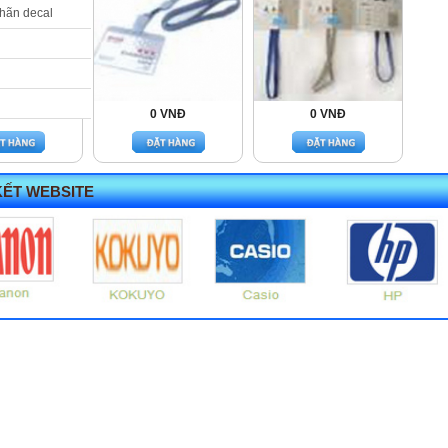
nhãn decal
 VNĐ
0 VNĐ
0 VNĐ
KẾT WEBSITE