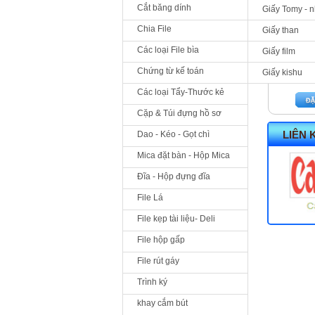
Cắt băng dính
Giấy Tomy - 
Chia File
Giấy than
Các loại File bìa
Giấy film
Chứng từ kế toán
Giấy kishu
0
Các loại Tẩy-Thước kẻ
Cặp & Túi đựng hồ sơ
LIÊN 
Dao - Kéo - Gọt chì
Mica đặt bàn - Hộp Mica
Đĩa - Hộp đựng đĩa
File Lá
File kẹp tài liệu- Deli
File hộp gấp
File rút gáy
Trình ký
khay cắm bút