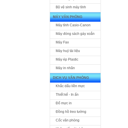
Bộ vệ sinh máy tính
MÁY VĂN PHÒNG
Máy tính Casio-Canon
Máy đóng sách gáy xoắn
Máy Fax
Máy huỷ tài liệu
Máy ép Plastic
Máy in nhãn
DỊCH VỤ VĂN PHÒNG
Khắc dấu liền mực
Thiết kế - In ấn
Đổ mực in
Đồng hồ treo tường
Cốc văn phòng