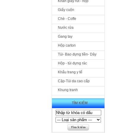
Khăn giấy rút - hộp
Giấy cuộn
Chè - Coffe
Nước rửa
Gang tay
Hộp carton
Túi- Bao đựng tiền- Dây
Hộp - túi đựng rác
Khẩu trang y tế
Cặp-Túi da cao cấp
Khung tranh
TÌM KIẾM