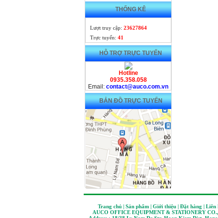
THỐNG KÊ
Lượt truy cập:
23627864
Trực tuyến:
41
HỖ TRỢ TRỰC TUYẾN
Hotline
0935.358.058
Email:
contact@auco.com.vn
BẢN ĐỒ TRỰC TUYẾN
Trang chủ | Sản phẩm | Giới thiệu | Đặt hàng | Liên
AUCO OFFICE EQUIPMENT & STATIONERY CO.