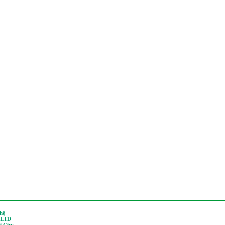
 hệ
,LTD