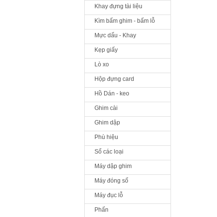
Khay đựng tài liệu
Kìm bấm ghim - bấm lỗ
Mực dấu - Khay
Kẹp giấy
Lò xo
Hộp đựng card
Hồ Dán - keo
Ghim cài
Ghim dập
Phù hiệu
Sổ các loại
Máy dập ghim
Máy đóng số
Máy đục lỗ
Phấn