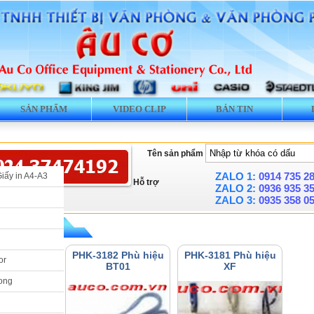
SẢN PHẨM
VIDEO CLIP
BẢN TIN
Tên sản phẩm
ZALO 1:
0914 735 2
Giấy in A4-A3
Hỗ trợ
ZALO 2:
0936 935 3
ZALO 3:
0935 358 0
» Phù hiệu Khác
3 Phù hiệu
PHK-3182 Phù hiệu
PHK-3181 Phù hiệu
or
ama
BT01
XF
ong