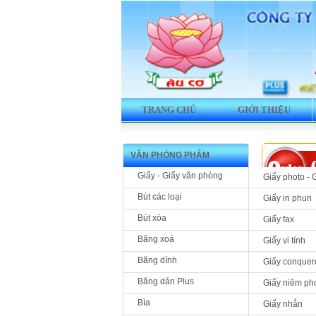
TRANG CHỦ
GIỚI THIỆU
VĂN PHÒNG PHẨM
Giấy - Giấy văn phòng
Giấy photo - 
Bút các loại
Giấy in phun
Bút xóa
Giấy fax
Sản phẩm 
Băng xoá
Giấy vi tính
PHK-318
Băng dính
Giấy conquer
f
Băng dán Plus
Giấy niêm ph
Bìa
Giấy nhắn