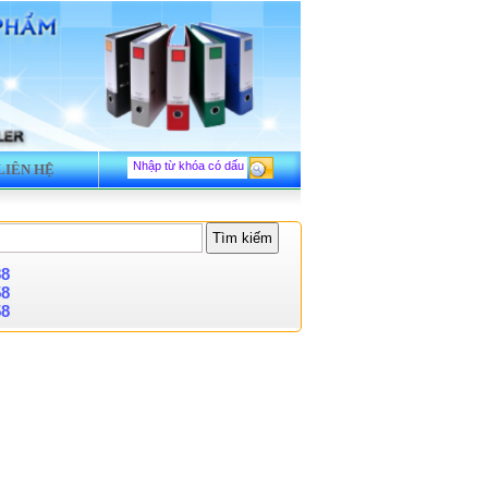
LIÊN HỆ
88
58
58