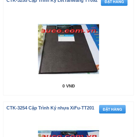
CTK-3255 Cặp Trình Ký LetTanwang TT092
0 VNĐ
CTK-3254 Cặp Trình Ký nhựa XiFu-TT201