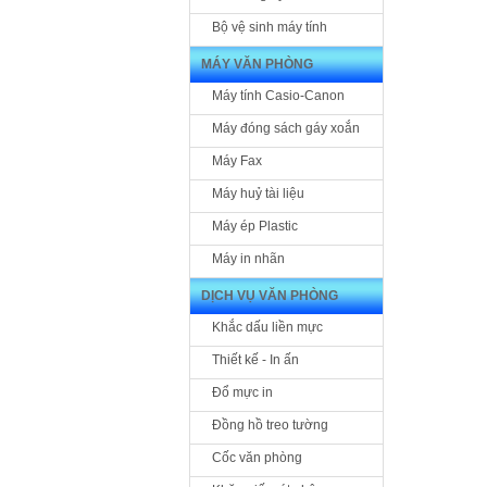
Bộ vệ sinh máy tính
MÁY VĂN PHÒNG
Máy tính Casio-Canon
Máy đóng sách gáy xoắn
Máy Fax
Máy huỷ tài liệu
Máy ép Plastic
Máy in nhãn
DỊCH VỤ VĂN PHÒNG
Khắc dấu liền mực
Thiết kế - In ấn
Đổ mực in
Đồng hồ treo tường
Cốc văn phòng