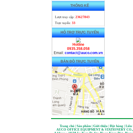
THỐNG KÊ
Lượt truy cập:
23627843
Trực tuyến:
33
HỖ TRỢ TRỰC TUYẾN
Hotline
0935.358.058
Email:
contact@auco.com.vn
BẢN ĐỒ TRỰC TUYẾN
Trang chủ | Sản phẩm | Giới thiệu | Đặt hàng | Liên
AUCO OFFICE EQUIPMENT & STATIONERY CO.