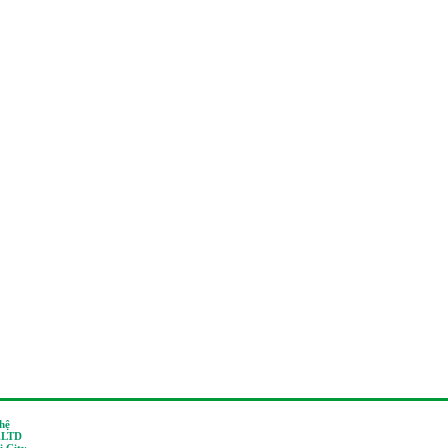
 hệ
,LTD