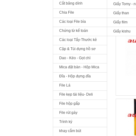
Cắt băng dính
Giấy Tomy - 
Chia File
Giấy than
Các loại File bìa
Giấy film
Chứng từ kế toán
Giấy kishu
Các loại Tẩy-Thước kẻ
Cặp & Túi đựng hồ sơ
Dao - Kéo - Gọt chì
Mica đặt bàn - Hộp Mica
Đĩa - Hộp đựng đĩa
File Lá
File kẹp tài liệu- Deli
File hộp gấp
File rút gáy
Trình ký
khay cắm bút