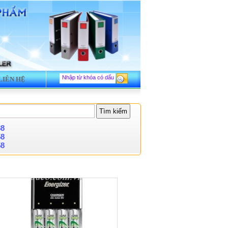
LIÊN HỆ
88
58
58