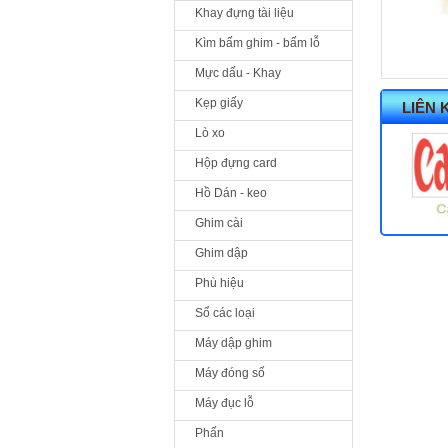
Khay đựng tài liệu
Kìm bấm ghim - bấm lỗ
Mực dấu - Khay
Kẹp giấy
LIÊN 
Lò xo
Hộp đựng card
Hồ Dán - keo
Ghim cài
Ghim dập
Phù hiệu
Sổ các loại
Máy dập ghim
Máy đóng số
Máy đục lỗ
Phấn