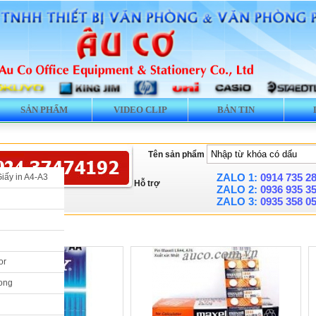
SẢN PHẨM
VIDEO CLIP
BẢN TIN
Tên sản phẩm
ZALO 1:
0914 735 2
Giấy in A4-A3
Hỗ trợ
ZALO 2:
0936 935 3
ZALO 3:
0935 358 0
» Pin
or
ong