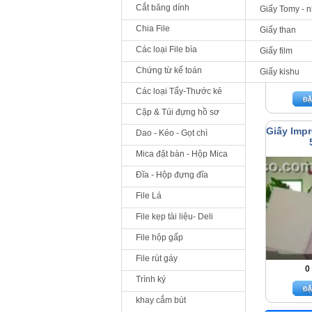
Cắt băng dính
Giấy Tomy - 
Chia File
Giấy than
Các loại File bìa
Giấy film
Chứng từ kế toán
Giấy kishu
0
Các loại Tẩy-Thước kẻ
Cặp & Túi đựng hồ sơ
Giấy Imp
Dao - Kéo - Gọt chì
Mica đặt bàn - Hộp Mica
Đĩa - Hộp đựng đĩa
File Lá
File kẹp tài liệu- Deli
File hộp gấp
File rút gáy
0
Trình ký
khay cắm bút