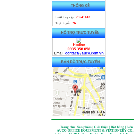
THỐNG KÊ
Lượt truy cập:
23641618
Trực tuyến:
26
HỖ TRỢ TRỰC TUYẾN
Hotline
0935.358.058
Email:
contact@auco.com.vn
BẢN ĐỒ TRỰC TUYẾN
Trang chủ | Sản phẩm | Giới thiệu | Đặt hàng | Liên
AUCO OFFICE EQUIPMENT & STATIONERY CO.