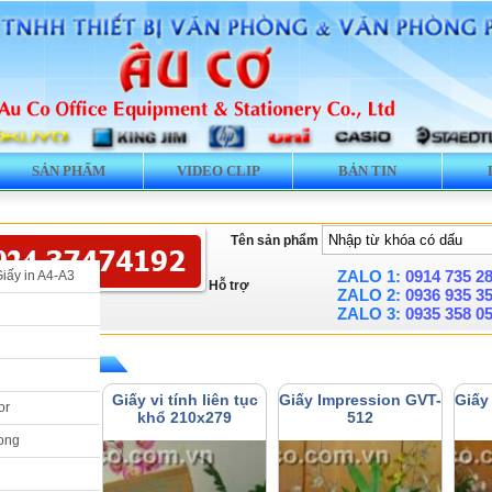
SẢN PHẨM
VIDEO CLIP
BẢN TIN
Tên sản phẩm
ZALO 1:
0914 735 2
Giấy in A4-A3
Hỗ trợ
ZALO 2:
0936 935 3
ZALO 3:
0935 358 0
» Giấy vi tính
nh liên tục 1
Giấy vi tính liên tục
Giấy Impression GVT-
Giấy
or
 khổ A4
khổ 210x279
512
ong