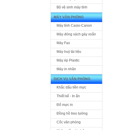
Bộ vệ sinh máy tính
MÁY VĂN PHÒNG
Máy tính Casio-Canon
Máy đóng sách gáy xoắn
Máy Fax
Máy huỷ tài liệu
Máy ép Plastic
Máy in nhãn
DỊCH VỤ VĂN PHÒNG
Khắc dấu liền mực
Thiết kế - In ấn
Đổ mực in
Đồng hồ treo tường
Cốc văn phòng