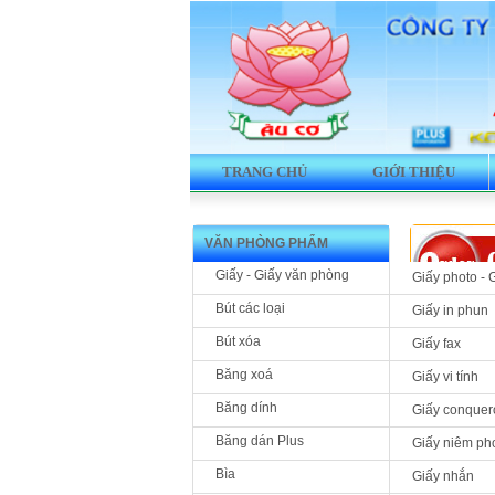
TRANG CHỦ
GIỚI THIỆU
VĂN PHÒNG PHẨM
Giấy - Giấy văn phòng
Giấy photo - 
Bút các loại
Giấy in phun
Bút xóa
Giấy fax
Sản phẩm 
Băng xoá
Giấy vi tính
Giấy vi tí
Băng dính
Giấy conquer
liên
Băng dán Plus
Giấy niêm ph
Bìa
Giấy nhắn