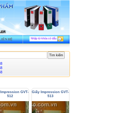
LIÊN HỆ
88
58
58
 Impression GVT-
Giấy Impression GVT-
512
513