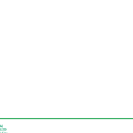
 hệ
,LTD