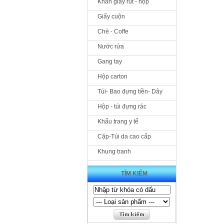
Khăn giấy rút - hộp
Giấy cuộn
Chè - Coffe
Nước rửa
Gang tay
Hộp carton
Túi- Bao đựng tiền- Dây
Hộp - túi đựng rác
Khẩu trang y tế
Cặp-Túi da cao cấp
Khung tranh
TÌM KIẾM