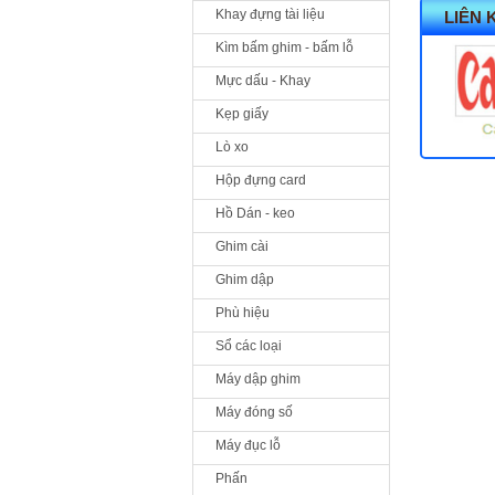
Khay đựng tài liệu
LIÊN 
Kìm bấm ghim - bấm lỗ
Mực dấu - Khay
Kẹp giấy
Lò xo
Hộp đựng card
Hồ Dán - keo
Ghim cài
Ghim dập
Phù hiệu
Sổ các loại
Máy dập ghim
Máy đóng số
Máy đục lỗ
Phấn