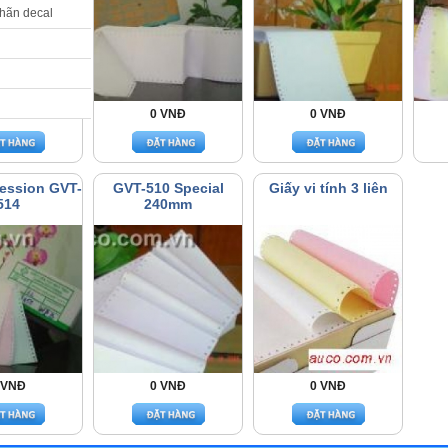
nhãn decal
 VNĐ
0 VNĐ
0 VNĐ
ression GVT-
GVT-510 Special
Giấy vi tính 3 liên
514
240mm
 VNĐ
0 VNĐ
0 VNĐ