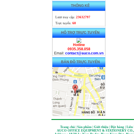
THỐNG KÊ
Lượt truy cập:
23632797
Trực tuyến:
60
HỖ TRỢ TRỰC TUYẾN
Hotline
0935.358.058
Email:
contact@auco.com.vn
BẢN ĐỒ TRỰC TUYẾN
Trang chủ | Sản phẩm | Giới thiệu | Đặt hàng | Liên
AUCO OFFICE EQUIPMENT & STATIONERY CO.