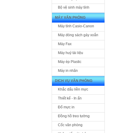
Bộ vệ sinh máy tính
MÁY VĂN PHÒNG
Máy tính Casio-Canon
Máy đóng sách gáy xoắn
Máy Fax
Máy huỷ tài liệu
Máy ép Plastic
Máy in nhãn
DỊCH VỤ VĂN PHÒNG
Khắc dấu liền mực
Thiết kế - In ấn
Đổ mực in
Đồng hồ treo tường
Cốc văn phòng