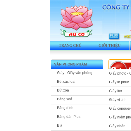
TRANG CHỦ
GIỚI THIỆU
VĂN PHÒNG PHẨM
Giấy - Giấy văn phòng
Giấy photo - 
Bút các loại
Giấy in phun
Bút xóa
Giấy fax
Sản phẩm 
Băng xoá
Giấy vi tính
Giấy n
Băng dính
Giấy conquer
GNH
Băng dán Plus
Giấy niêm ph
Bìa
Giấy nhắn