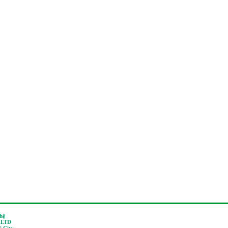
 hệ
,LTD