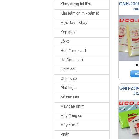
GNH-2309
Khay đựng tài liệu
cá
Kìm bấm ghim - bấm lỗ
Mực dấu - Khay
Kẹp giấy
Lò xo
Hộp đựng card
Hồ Dán - keo
0
Ghim cài
Ghim dập
Phù hiệu
GNH-230
3x
Sổ các loại
Máy dập ghim
Máy đóng số
Máy đục lỗ
Phấn