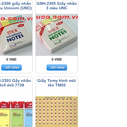
-2306 giấy nhắn
GNH-2305 Giấy nhắn
u Unicorn (UNC)
3 màu UNC
0 VNĐ
0 VNĐ
-2301 Gấy nhắn
Giấy Tomy hình mũi
3x4 deli 7738
tên TM02