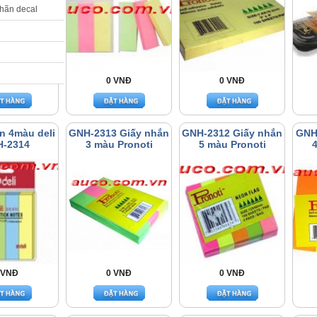
nhãn decal
 VNĐ
0 VNĐ
0 VNĐ
n 4màu deli
GNH-2313 Giấy nhắn
GNH-2312 Giấy nhắn
GNH
-2314
3 màu Pronoti
5 màu Pronoti
4
 VNĐ
0 VNĐ
0 VNĐ