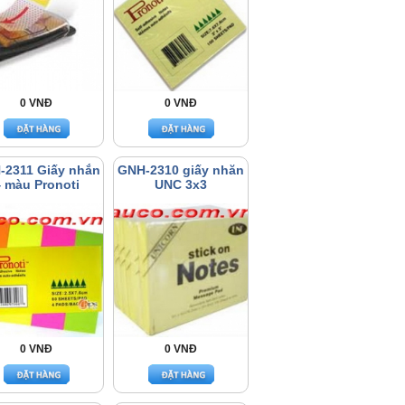
0 VNĐ
0 VNĐ
-2311 Giấy nhắn
GNH-2310 giấy nhăn
 màu Pronoti
UNC 3x3
0 VNĐ
0 VNĐ