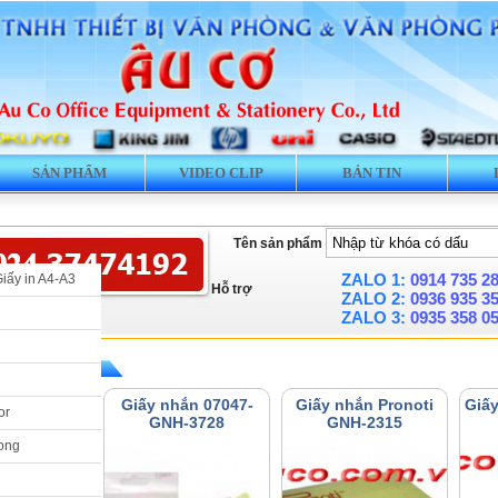
SẢN PHẨM
VIDEO CLIP
BẢN TIN
Tên sản phẩm
ZALO 1:
0914 735 2
Giấy in A4-A3
Hỗ trợ
ZALO 2:
0936 935 3
ZALO 3:
0935 358 0
» Giấy nhắn
hắn 07091-
Giấy nhắn 07047-
Giấy nhắn Pronoti
Giấy
or
-3729
GNH-3728
GNH-2315
ong