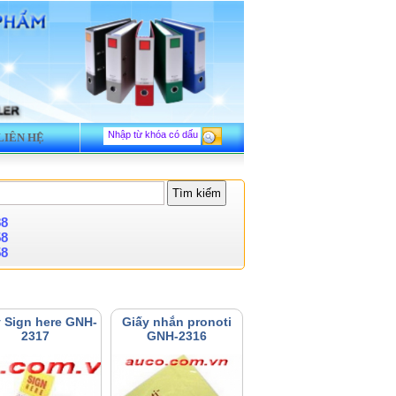
LIÊN HỆ
88
58
58
 Sign here GNH-
Giấy nhắn pronoti
2317
GNH-2316