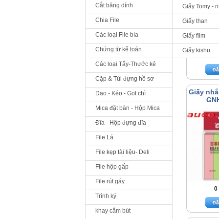
Cắt băng dính
Giấy Tomy - 
Chia File
Giấy than
Các loại File bìa
Giấy film
Chứng từ kế toán
Giấy kishu
0
Các loại Tẩy-Thước kẻ
Cặp & Túi đựng hồ sơ
Giấy nhắ
Dao - Kéo - Gọt chì
GNH
Mica đặt bàn - Hộp Mica
Đĩa - Hộp đựng đĩa
File Lá
File kẹp tài liệu- Deli
File hộp gấp
File rút gáy
0
Trình ký
khay cắm bút