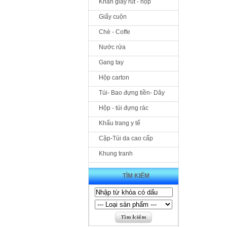
Khăn giấy rút - hộp
Giấy cuộn
Chè - Coffe
Nước rửa
Gang tay
Hộp carton
Túi- Bao đựng tiền- Dây
Hộp - túi đựng rác
Khẩu trang y tế
Cặp-Túi da cao cấp
Khung tranh
TÌM KIẾM