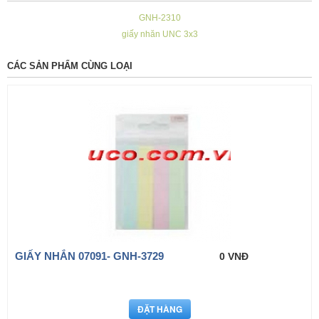
GNH-2310
giấy nhăn UNC 3x3
CÁC SẢN PHẨM CÙNG LOẠI
GIẤY NHẮN 07091- GNH-3729
0 VNĐ