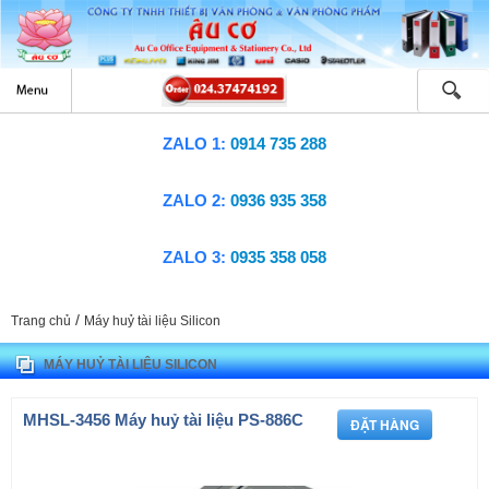
ZALO 1:
0914 735 288
ZALO 2:
0936 935 358
ZALO 3:
0935 358 058
/
Trang chủ
Máy huỷ tài liệu Silicon
MÁY HUỶ TÀI LIỆU SILICON
MHSL-3456 Máy huỷ tài liệu PS-886C