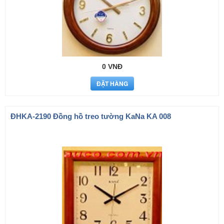
0 VNĐ
ÐHKA-2190 Đồng hồ treo tường KaNa KA 008