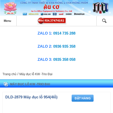
ZALO 1:
0914 735 288
ZALO 2:
0936 935 358
ZALO 3:
0935 358 058
/
Trang chủ
Máy đục lỗ KW -Trio Đại
MÁY ĐỤC LỖ KW -TRIO ĐẠI
DLD-2879 Máy đục lỗ 954(4lỗ)