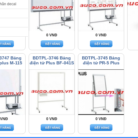
nhãn decal
 VNĐ
0 VNĐ
0 VNĐ
3747 Bảng
BDTPL-3746 Bảng
BDTPL-3745 Bảng
 plus M-115
điện tử Plus BF-041S
điện tử PR-5 Plus
 VNĐ
0 VNĐ
0 VNĐ