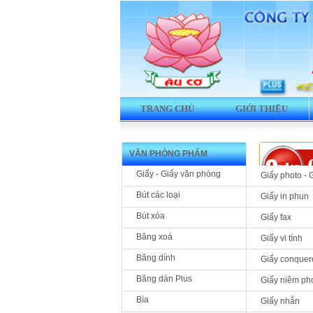
TRANG CHỦ
GIỚI THIỆU
VĂN PHÒNG PHẨM
Giấy - Giấy văn phòng
Giấy photo - 
Bút các loại
Giấy in phun
Bút xóa
Giấy fax
Sản phẩm 
Băng xoá
Giấy vi tính
BDTPL-
Băng dính
Giấy conquer
điện tử
Băng dán Plus
Giấy niêm ph
Bìa
Giấy nhắn