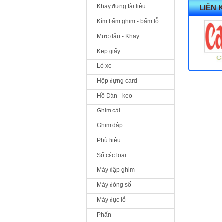
Khay đựng tài liệu
LIÊN 
Kìm bấm ghim - bấm lỗ
Mực dấu - Khay
Kẹp giấy
Lò xo
Hộp đựng card
Hồ Dán - keo
Ghim cài
Ghim dập
Phù hiệu
Sổ các loại
Máy dập ghim
Máy đóng số
Máy đục lỗ
Phấn