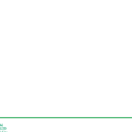
 hệ
,LTD