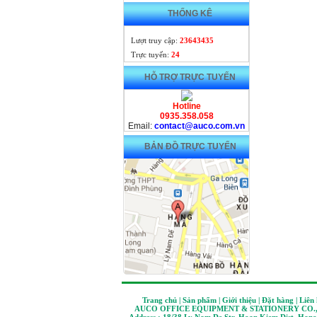
THỐNG KÊ
Lượt truy cập:
23643435
Trực tuyến:
24
HỖ TRỢ TRỰC TUYẾN
Hotline
0935.358.058
Email:
contact@auco.com.vn
BẢN ĐỒ TRỰC TUYẾN
Trang chủ | Sản phẩm | Giới thiệu | Đặt hàng | Liên
AUCO OFFICE EQUIPMENT & STATIONERY CO.