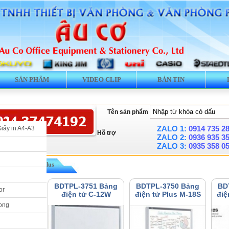
SẢN PHẨM
VIDEO CLIP
BẢN TIN
Tên sản phẩm
ZALO 1:
0914 735 2
Giấy in A4-A3
Hỗ trợ
ZALO 2:
0936 935 3
ZALO 3:
0935 358 0
» Bảng điện Tử Plus
3753 Bảng
BDTPL-3751 Bảng
BDTPL-3750 Bảng
BD
or
 plus M-18W
điện tử C-12W
điện tử Plus M-18S
điệ
ong