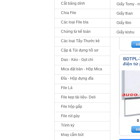
Cắt băng dính
Giấy Tomy - 
Chia File
Giấy than
Các loại File bìa
Giấy film
Chứng từ kế toán
Giấy kishu
0
Các loại Tẩy-Thước kẻ
Cặp & Túi đựng hồ sơ
BDTPL-
Dao - Kéo - Gọt chì
điện tử
Mica đặt bàn - Hộp Mica
Đĩa - Hộp đựng đĩa
File Lá
File kẹp tài liệu- Deli
File hộp gấp
File rút gáy
0
Trình ký
khay cắm bút