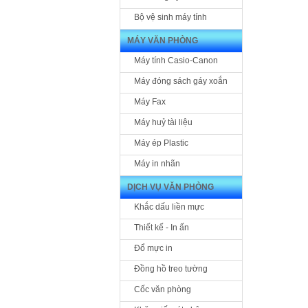
Bộ vệ sinh máy tính
MÁY VĂN PHÒNG
Máy tính Casio-Canon
Máy đóng sách gáy xoắn
Máy Fax
Máy huỷ tài liệu
Máy ép Plastic
Máy in nhãn
DỊCH VỤ VĂN PHÒNG
Khắc dấu liền mực
Thiết kế - In ấn
Đổ mực in
Đồng hồ treo tường
Cốc văn phòng