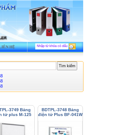
LIÊN HỆ
88
58
58
TPL-3749 Bảng
BDTPL-3748 Bảng
n tử plus M-125
điện tử Plus BF-041W