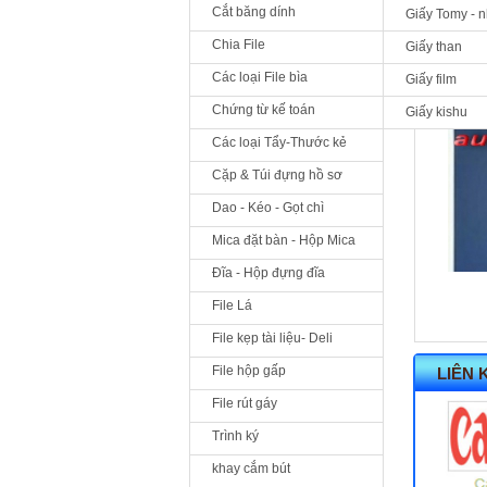
Cắt băng dính
Giấy Tomy - 
Chia File
Giấy than
Các loại File bìa
Giấy film
Chứng từ kế toán
Giấy kishu
Các loại Tẩy-Thước kẻ
Cặp & Túi đựng hồ sơ
Dao - Kéo - Gọt chì
Mica đặt bàn - Hộp Mica
Đĩa - Hộp đựng đĩa
File Lá
File kẹp tài liệu- Deli
File hộp gấp
LIÊN 
File rút gáy
Trình ký
khay cắm bút