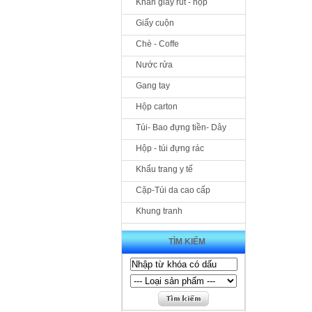
Khăn giấy rút - hộp
Giấy cuộn
Chè - Coffe
Nước rửa
Gang tay
Hộp carton
Túi- Bao đựng tiền- Dây
Hộp - túi đựng rác
Khẩu trang y tế
Cặp-Túi da cao cấp
Khung tranh
TÌM KIẾM