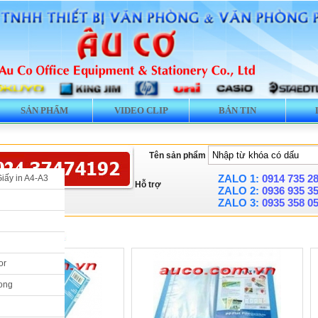
SẢN PHẨM
VIDEO CLIP
BẢN TIN
Tên sản phẩm
ZALO 1:
0914 735 2
Giấy in A4-A3
Hỗ trợ
ZALO 2:
0936 935 3
ZALO 3:
0935 358 0
» File Lá
or
ong