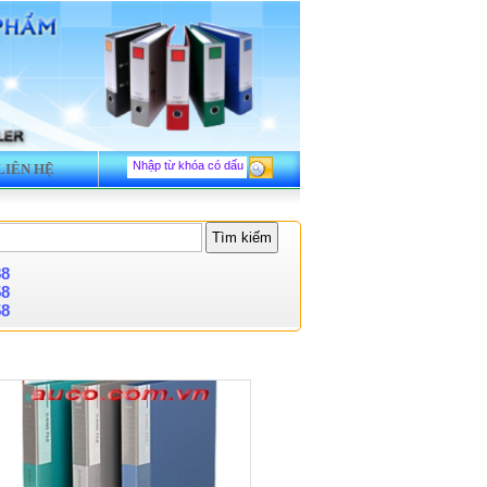
LIÊN HỆ
88
58
58