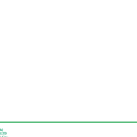
 hệ
,LTD