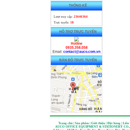
THỐNG KÊ
Lượt truy cập:
23646364
Trực tuyến:
18
HỖ TRỢ TRỰC TUYẾN
Hotline
0935.358.058
Email:
contact@auco.com.vn
BẢN ĐỒ TRỰC TUYẾN
Trang chủ | Sản phẩm | Giới thiệu | Đặt hàng | Liên
AUCO OFFICE EQUIPMENT & STATIONERY CO.