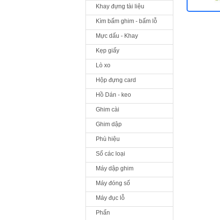
Khay đựng tài liệu
Kìm bấm ghim - bấm lỗ
Mực dấu - Khay
Kẹp giấy
Lò xo
Hộp đựng card
Hồ Dán - keo
Ghim cài
Ghim dập
Phù hiệu
Sổ các loại
Máy dập ghim
Máy đóng số
Máy đục lỗ
Phấn