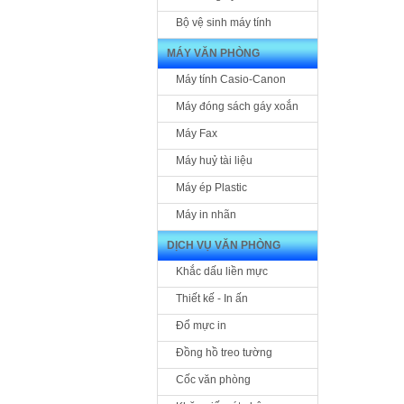
Bộ vệ sinh máy tính
MÁY VĂN PHÒNG
Máy tính Casio-Canon
Máy đóng sách gáy xoắn
Máy Fax
Máy huỷ tài liệu
Máy ép Plastic
Máy in nhãn
DỊCH VỤ VĂN PHÒNG
Khắc dấu liền mực
Thiết kế - In ấn
Đổ mực in
Đồng hồ treo tường
Cốc văn phòng