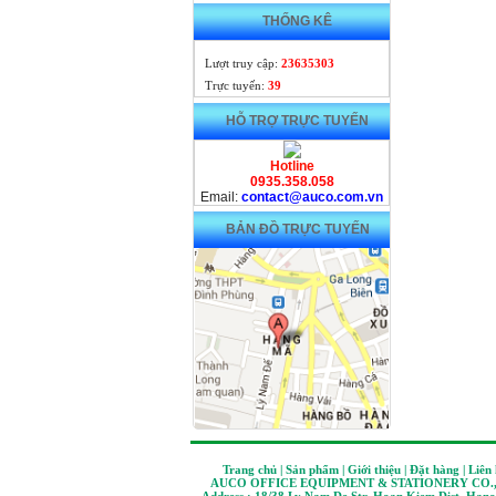
THỐNG KÊ
Lượt truy cập:
23635303
Trực tuyến:
39
HỖ TRỢ TRỰC TUYẾN
Hotline
0935.358.058
Email:
contact@auco.com.vn
BẢN ĐỒ TRỰC TUYẾN
Trang chủ | Sản phẩm | Giới thiệu | Đặt hàng | Liên
AUCO OFFICE EQUIPMENT & STATIONERY CO.