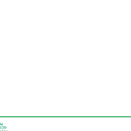
 hệ
,LTD