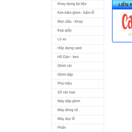
Khay đựng tài liệu
LIÊN 
Kìm bấm ghim - bấm lỗ
Mực dấu - Khay
Kẹp giấy
Lò xo
Hộp đựng card
Hồ Dán - keo
Ghim cài
Ghim dập
Phù hiệu
Sổ các loại
Máy dập ghim
Máy đóng số
Máy đục lỗ
Phấn