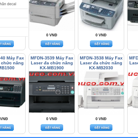
nhãn decal
 VNĐ
0 VNĐ
0 VNĐ
40 Máy Fax
MFDN-3539 Máy Fax
MFDN-3538 Máy Fax
MFD
a chức năng
Laser đa chức năng
Laser đa chức năng
Las
MB1500
KX-MB1900
KX-MB2030
 VNĐ
0 VNĐ
0 VNĐ