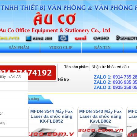
SẢN PHẨM
VIDEO CLIP
BẢN TIN
Tên sản phẩm
ZALO 1:
0914 735 2
Giấy in A4-A3
Hỗ trợ
ZALO 2:
0936 935 3
ZALO 3:
0935 358 0
» Máy Fax đa chức năng
45 Máy Fax
MFDN-3544 Máy Fax
MFDN-3543 Máy Fax
MFD
or
a chức năng
Laser đa chức năng
Laser đa chức năng
Las
FLB802
KX-FLB852
KayLB882
ong