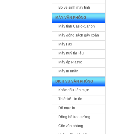
Bộ vệ sinh máy tính
MÁY VĂN PHÒNG
Máy tính Casio-Canon
Máy đóng sách gáy xoắn
Máy Fax
Máy huỷ tài liệu
Máy ép Plastic
Máy in nhãn
DỊCH VỤ VĂN PHÒNG
Khắc dấu liền mực
Thiết kế - In ấn
Đổ mực in
Đồng hồ treo tường
Cốc văn phòng