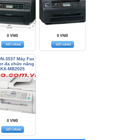
0 VNĐ
0 VNĐ
N-3537 Máy Fax
er đa chức năng
KX-MB2025
0 VNĐ