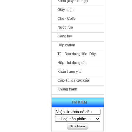
Khăn giấy rút - hộp
Giấy cuộn
Chè - Coffe
Nước rửa
Gang tay
Hộp carton
Túi- Bao đựng tiền- Dây
Hộp - túi đựng rác
Khẩu trang y tế
Cặp-Túi da cao cấp
Khung tranh
TÌM KIẾM