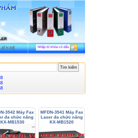
LIÊN HỆ
88
58
58
N-3542 Máy Fax
MFDN-3541 Máy Fax
er đa chức năng
Laser đa chức năng
KX-MB1530
KX-MB1520