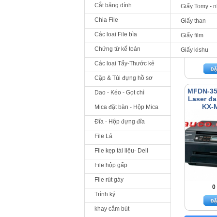
Cắt băng dính
Giấy Tomy - 
Chia File
Giấy than
Các loại File bìa
Giấy film
Chứng từ kế toán
Giấy kishu
0
Các loại Tẩy-Thước kẻ
Cặp & Túi đựng hồ sơ
MFDN-35
Dao - Kéo - Gọt chì
Laser đ
KX-
Mica đặt bàn - Hộp Mica
Đĩa - Hộp đựng đĩa
File Lá
File kẹp tài liệu- Deli
File hộp gấp
File rút gáy
0
Trình ký
khay cắm bút