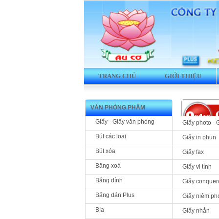
TRANG CHỦ
GIỚI THIỆU
VĂN PHÒNG PHẨM
Giấy - Giấy văn phòng
Giấy photo - 
Bút các loại
Giấy in phun
Bút xóa
Giấy fax
Sản phẩm 
Băng xoá
Giấy vi tính
MFDN-35
Băng dính
Giấy conquer
Laser đ
KX-
Băng dán Plus
Giấy niêm ph
Bìa
Giấy nhắn