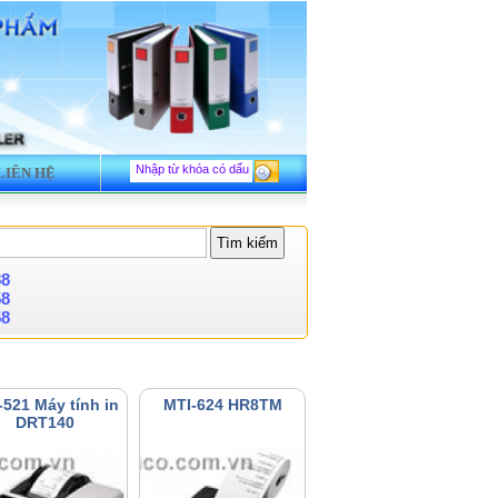
LIÊN HỆ
88
58
58
-521 Máy tính in
MTI-624 HR8TM
DRT140