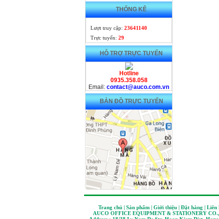
THỐNG KÊ
Lượt truy cập:
23641140
Trực tuyến:
29
HỖ TRỢ TRỰC TUYẾN
Hotline
0935.358.058
Email:
contact@auco.com.vn
BẢN ĐỒ TRỰC TUYẾN
Trang chủ | Sản phẩm | Giới thiệu | Đặt hàng | Liên
AUCO OFFICE EQUIPMENT & STATIONERY CO.