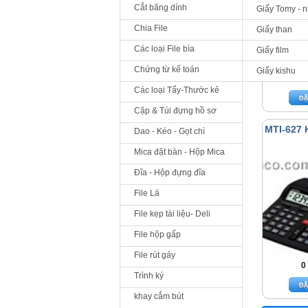
Cắt băng dính
Giấy Tomy - 
Chia File
Giấy than
Các loại File bìa
Giấy film
Chứng từ kế toán
Giấy kishu
0
Các loại Tẩy-Thước kẻ
Cặp & Túi đựng hồ sơ
MTI-627
Dao - Kéo - Gọt chì
Mica đặt bàn - Hộp Mica
Đĩa - Hộp đựng đĩa
File Lá
File kẹp tài liệu- Deli
File hộp gấp
File rút gáy
0
Trình ký
khay cắm bút