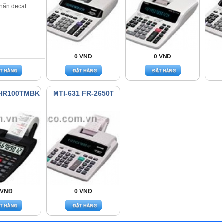
nhãn decal
 VNĐ
0 VNĐ
0 VNĐ
 HR100TMBK
MTI-631 FR-2650T
 VNĐ
0 VNĐ