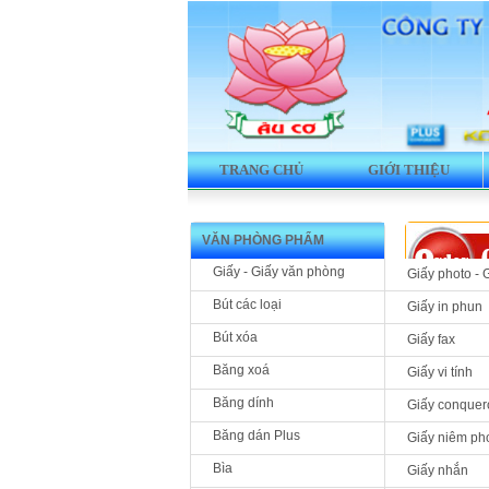
TRANG CHỦ
GIỚI THIỆU
VĂN PHÒNG PHẨM
Giấy - Giấy văn phòng
Giấy photo - 
Bút các loại
Giấy in phun
Bút xóa
Giấy fax
Sản phẩm 
Băng xoá
Giấy vi tính
MTI-518 
Băng dính
Giấy conquer
DR
Băng dán Plus
Giấy niêm ph
Bìa
Giấy nhắn