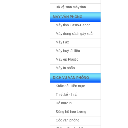
Bộ vệ sinh máy tính
MÁY VĂN PHÒNG
Máy tính Casio-Canon
Máy đóng sách gáy xoắn
Máy Fax
Máy huỷ tài liệu
Máy ép Plastic
Máy in nhãn
DỊCH VỤ VĂN PHÒNG
Khắc dấu liền mực
Thiết kế - In ấn
Đổ mực in
Đồng hồ treo tường
Cốc văn phòng