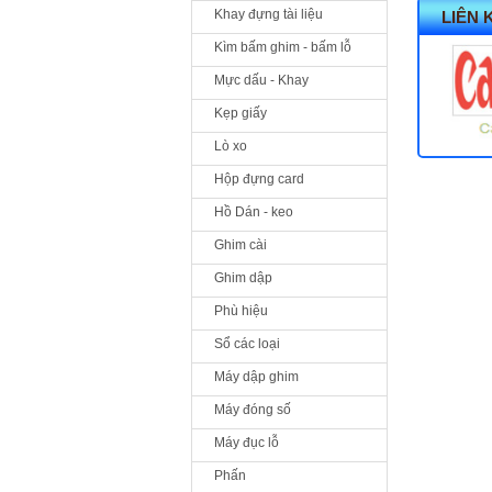
Khay đựng tài liệu
LIÊN 
Kìm bấm ghim - bấm lỗ
Mực dấu - Khay
Kẹp giấy
Lò xo
Hộp đựng card
Hồ Dán - keo
Ghim cài
Ghim dập
Phù hiệu
Sổ các loại
Máy dập ghim
Máy đóng số
Máy đục lỗ
Phấn