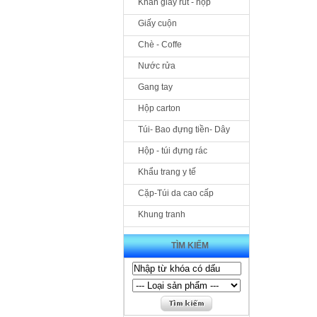
Khăn giấy rút - hộp
Giấy cuộn
Chè - Coffe
Nước rửa
Gang tay
Hộp carton
Túi- Bao đựng tiền- Dây
Hộp - túi đựng rác
Khẩu trang y tế
Cặp-Túi da cao cấp
Khung tranh
TÌM KIẾM