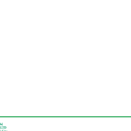
 hệ
,LTD