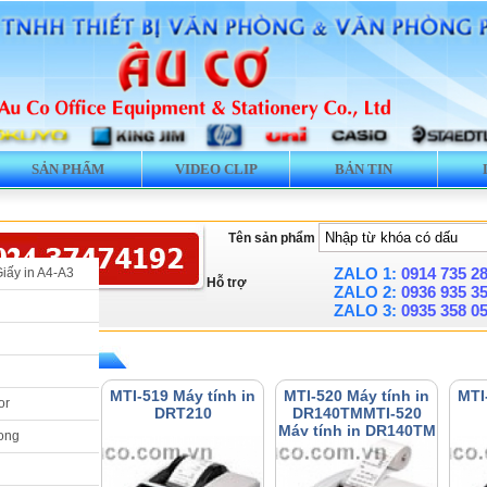
SẢN PHẨM
VIDEO CLIP
BẢN TIN
Tên sản phẩm
ZALO 1:
0914 735 2
Giấy in A4-A3
Hỗ trợ
ZALO 2:
0936 935 3
ZALO 3:
0935 358 0
» Máy tính in
Máy tính in
MTI-519 Máy tính in
MTI-520 Máy tính in
MTI
or
120TM
DRT210
DR140TMMTI-520
Máy tính in DR140TM
ong