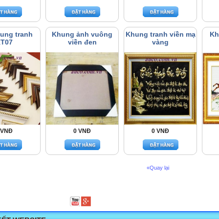
ung tranh
Khung ảnh vuông
Khung tranh viền mạ
Kh
T07
viền đen
vàng
 VNĐ
0 VNĐ
0 VNĐ
«Quay lại