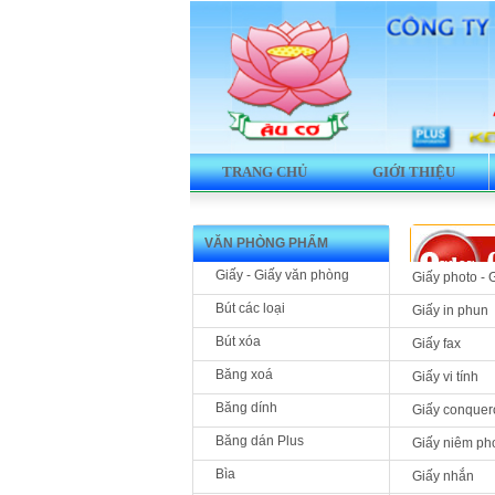
TRANG CHỦ
GIỚI THIỆU
VĂN PHÒNG PHẨM
Giấy - Giấy văn phòng
Giấy photo - 
Bút các loại
Giấy in phun
Bút xóa
Giấy fax
Băng xoá
Giấy vi tính
Băng dính
Giấy conquer
Băng dán Plus
Giấy niêm ph
Bìa
Giấy nhắn