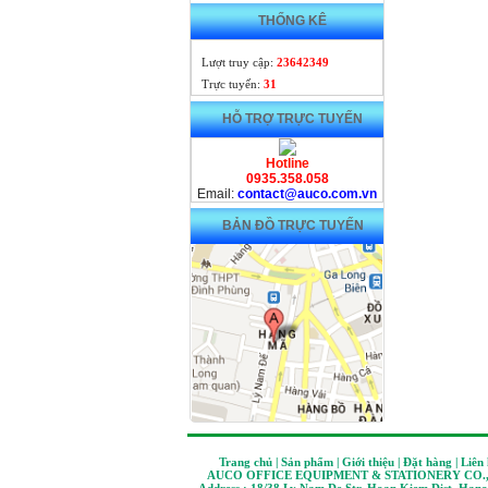
THỐNG KÊ
Lượt truy cập:
23642349
Trực tuyến:
31
HỖ TRỢ TRỰC TUYẾN
Hotline
0935.358.058
Email:
contact@auco.com.vn
BẢN ĐỒ TRỰC TUYẾN
Trang chủ | Sản phẩm | Giới thiệu | Đặt hàng | Liên
AUCO OFFICE EQUIPMENT & STATIONERY CO.