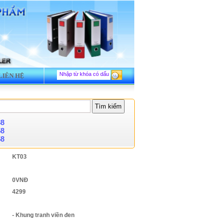
LIÊN HỆ
88
58
58
KT03
0VNĐ
4299
- Khung tranh viền đen