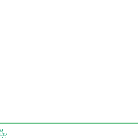
 hệ
,LTD