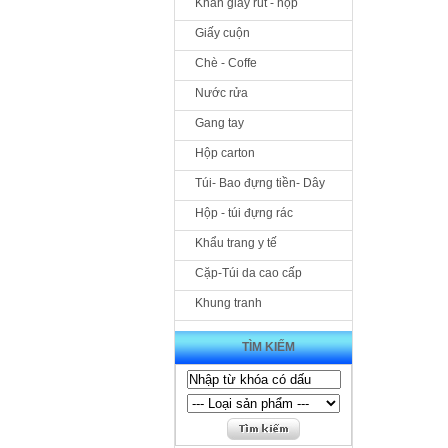
Khăn giấy rút - hộp
Giấy cuộn
Chè - Coffe
Nước rửa
Gang tay
Hộp carton
Túi- Bao đựng tiền- Dây
Hộp - túi đựng rác
Khẩu trang y tế
Cặp-Túi da cao cấp
Khung tranh
TÌM KIẾM