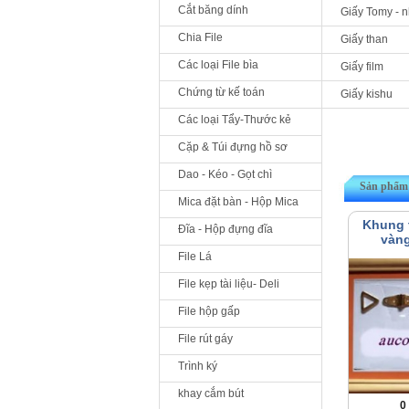
Cắt băng dính
Giấy Tomy - 
Chia File
Giấy than
Các loại File bìa
Giấy film
Chứng từ kế toán
Giấy kishu
Các loại Tẩy-Thước kẻ
Cặp & Túi đựng hồ sơ
Dao - Kéo - Gọt chì
Sản phẩm 
Mica đặt bàn - Hộp Mica
Khung 
Đĩa - Hộp đựng đĩa
vàn
File Lá
File kẹp tài liệu- Deli
File hộp gấp
File rút gáy
Trình ký
khay cắm bút
0