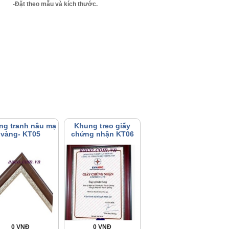
-Đặt theo mẫu và kích thước.
ng tranh nâu mạ
Khung treo giấy
vàng- KT05
chứng nhận KT06
0 VNĐ
0 VNĐ