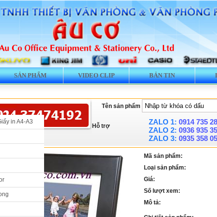
SẢN PHẨM
VIDEO CLIP
BẢN TIN
Tên sản phẩm
ZALO 1:
0914 735 2
Giấy in A4-A3
Hỗ trợ
ZALO 2:
0936 935 3
ZALO 3:
0935 358 0
Mã sản phẩm:
Loại sản phẩm:
Giá:
or
Số lượt xem:
ong
Mô tả: