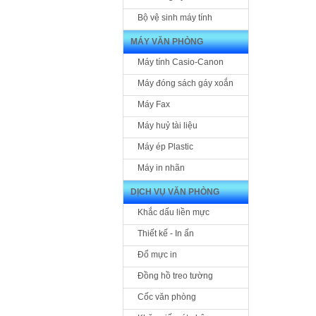
Bộ vệ sinh máy tính
MÁY VĂN PHÒNG
Máy tính Casio-Canon
Máy đóng sách gáy xoắn
Máy Fax
Máy huỷ tài liệu
Máy ép Plastic
Máy in nhãn
DỊCH VỤ VĂN PHÒNG
Khắc dấu liền mực
Thiết kế - In ấn
Đổ mực in
Đồng hồ treo tường
Cốc văn phòng