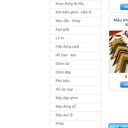
Khay đựng tài liệu
Kìm bấm ghim - bấm lỗ
Mẫu kh
Mực dấu - Khay
K
Kẹp giấy
Lò xo
Hộp đựng card
Hồ Dán - keo
Ghim cài
Ghim dập
0
Phù hiệu
Sổ các loại
Máy dập ghim
Máy đóng số
Máy đục lỗ
Phấn