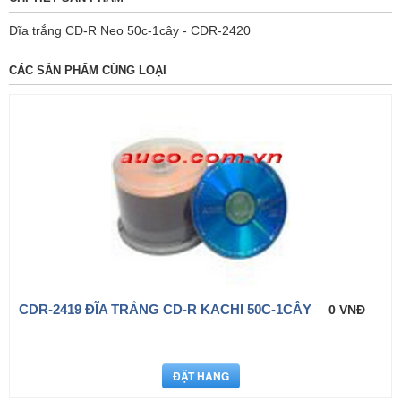
Đĩa trắng CD-R Neo 50c-1cây - CDR-2420
CÁC SẢN PHẨM CÙNG LOẠI
CDR-2419 ĐĨA TRẮNG CD-R KACHI 50C-1CÂY
0 VNĐ