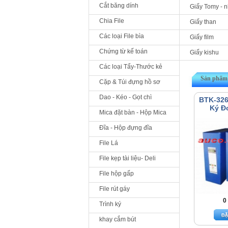
Cắt băng dính
Giấy Tomy - 
Chia File
Giấy than
Các loại File bìa
Giấy film
Chứng từ kế toán
Giấy kishu
Các loại Tẩy-Thước kẻ
Sản phẩm 
Cặp & Túi đựng hồ sơ
Dao - Kéo - Gọt chì
BTK-326
Ký Đ
Mica đặt bàn - Hộp Mica
Đĩa - Hộp đựng đĩa
File Lá
File kẹp tài liệu- Deli
File hộp gấp
File rút gáy
0
Trình ký
khay cắm bút