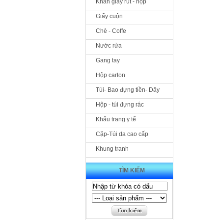
Khăn giấy rút - hộp
Giấy cuộn
Chè - Coffe
Nước rửa
Gang tay
Hộp carton
Túi- Bao đựng tiền- Dây
Hộp - túi đựng rác
Khẩu trang y tế
Cặp-Túi da cao cấp
Khung tranh
TÌM KIẾM