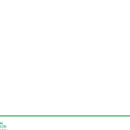
 hệ
,LTD