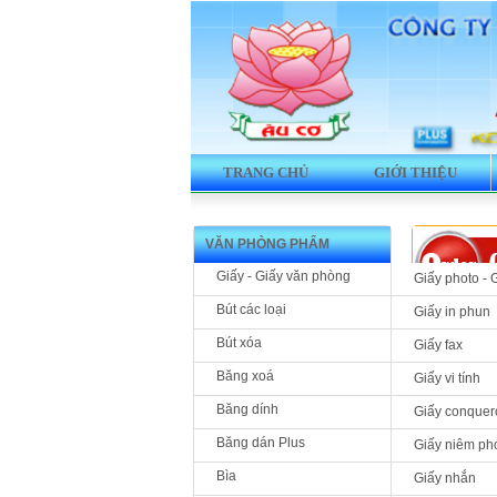
TRANG CHỦ
GIỚI THIỆU
VĂN PHÒNG PHẨM
Giấy - Giấy văn phòng
Giấy photo - 
Bút các loại
Giấy in phun
Bút xóa
Giấy fax
Băng xoá
Giấy vi tính
Băng dính
Giấy conquer
Băng dán Plus
Giấy niêm ph
Bìa
Giấy nhắn