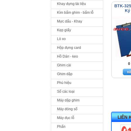
Khay đựng tài liệu
BTK-325
Ký 
Kìm bấm ghim - bấm lỗ
Mực dấu - Khay
Kẹp giấy
Lò xo
Hộp đựng card
Hồ Dán - keo
0
Ghim cài
Ghim dập
Phù hiệu
Sổ các loại
Máy dập ghim
Máy đóng số
LIÊN 
Máy đục lỗ
Phấn