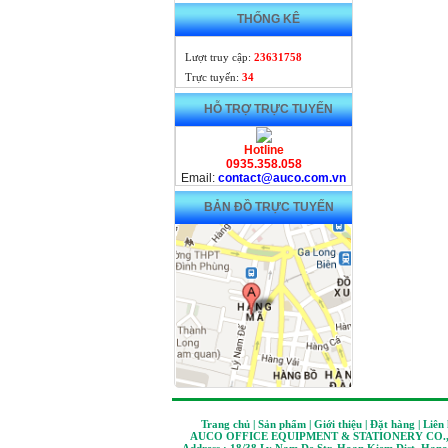
THỐNG KÊ
Lượt truy cập:
23631758
Trực tuyến:
34
HỖ TRỢ TRỰC TUYẾN
Hotline
0935.358.058
Email:
contact@auco.com.vn
BẢN ĐỒ TRỰC TUYẾN
Trang chủ | Sản phẩm | Giới thiệu | Đặt hàng | Liên
AUCO OFFICE EQUIPMENT & STATIONERY CO.