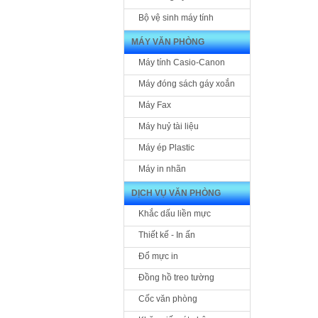
Bộ vệ sinh máy tính
MÁY VĂN PHÒNG
Máy tính Casio-Canon
Máy đóng sách gáy xoắn
Máy Fax
Máy huỷ tài liệu
Máy ép Plastic
Máy in nhãn
DỊCH VỤ VĂN PHÒNG
Khắc dấu liền mực
Thiết kế - In ấn
Đổ mực in
Đồng hồ treo tường
Cốc văn phòng