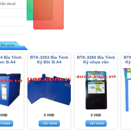
nhãn decal
liên quan
4 Bìa Trình
BTK-3263 Bìa Trình
BTK-3260 Bìa Trình
BTK
ơn Si A4
Ký Đôi Si A4
Ký nhựa vân
Ký
 VNĐ
0 VNĐ
0 VNĐ