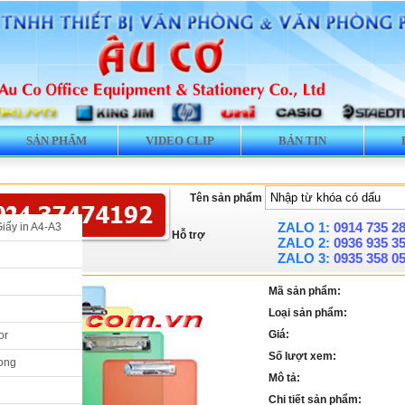
SẢN PHẨM
VIDEO CLIP
BẢN TIN
Tên sản phẩm
ZALO 1:
0914 735 2
Giấy in A4-A3
Hỗ trợ
ZALO 2:
0936 935 3
ZALO 3:
0935 358 0
Mã sản phẩm:
Loại sản phẩm:
Giá:
or
Số lượt xem:
ong
Mô tả:
Chi tiết sản phẩm: