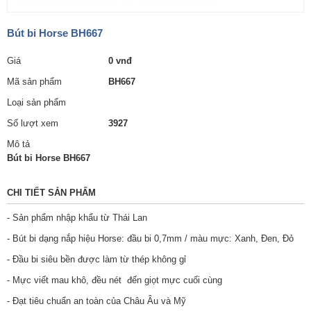
Bút bi Horse BH667
Giá
0 vnđ
Mã sản phẩm
BH667
Loại sản phẩm
Số lượt xem
3927
Mô tả
Bút bi Horse BH667
CHI TIẾT SẢN PHẨM
- Sản phẩm nhập khẩu từ Thái Lan
- Bút bi dạng nắp hiệu Horse: đầu bi 0,7mm / màu mực: Xanh, Đen, Đỏ
- Đầu bi siêu bền được làm từ thép không gỉ
- Mực viết mau khô, đều nét đến giọt mực cuối cùng
- Đạt tiêu chuẩn an toàn của Châu Âu và Mỹ