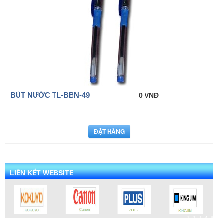
BÚT NƯỚC TL-BBN-49
0 VNĐ
LIÊN KẾT WEBSITE
1
2
3
4
5