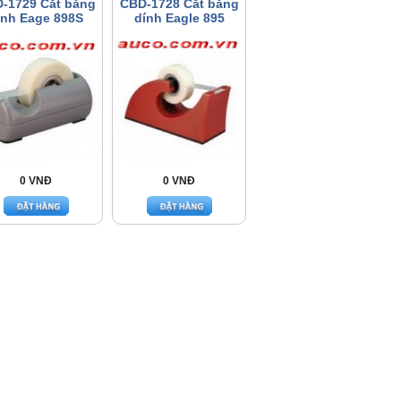
-1729 Cắt băng
CBD-1728 Cắt băng
ính Eage 898S
dính Eagle 895
0 VNĐ
0 VNĐ