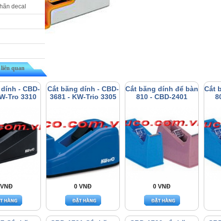
nhãn decal
liên quan
 dính - CBD-
Cắt băng dính - CBD-
Cắt băng dính để bàn
Cắt 
KW-Tro 3310
3681 - KW-Trio 3305
810 - CBD-2401
8
 VNĐ
0 VNĐ
0 VNĐ