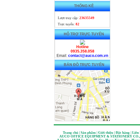
THỐNG KÊ
Lượt truy cập:
23635549
Trực tuyến:
82
HỖ TRỢ TRỰC TUYẾN
Hotline
0935.358.058
Email:
contact@auco.com.vn
BẢN ĐỒ TRỰC TUYẾN
Trang chủ | Sản phẩm | Giới thiệu | Đặt hàng | Liên
AUCO OFFICE EQUIPMENT & STATIONERY CO.