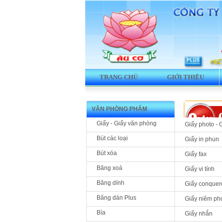
TRANG CHỦ
GIỚI THIỆU
VĂN PHÒNG PHẨM
Giấy - Giấy văn phòng
Giấy photo - 
Bút các loại
Giấy in phun
Bút xóa
Giấy fax
Băng xoá
Giấy vi tính
Băng dính
Giấy conquer
Băng dán Plus
Giấy niêm ph
Bìa
Giấy nhắn