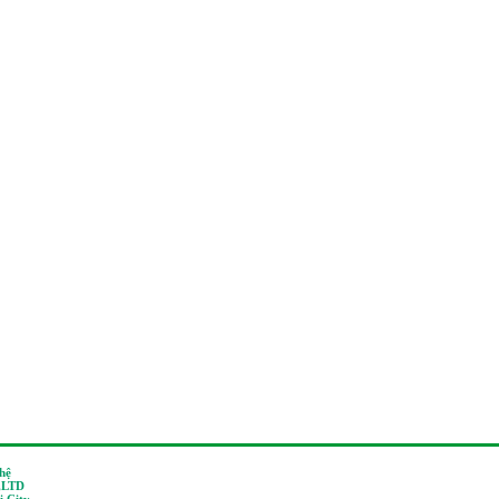
 hệ
,LTD