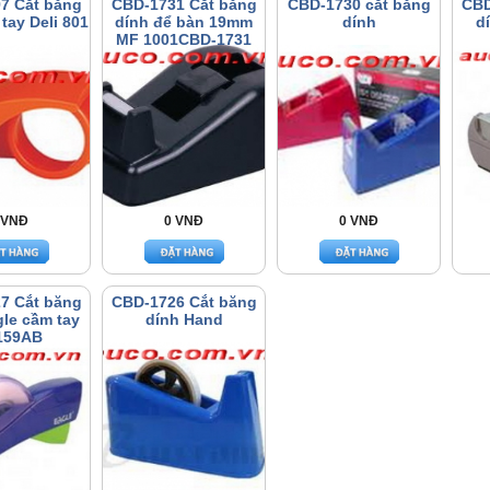
7 Cắt băng
CBD-1731 Cắt băng
CBD-1730 cắt băng
CBD
tay Deli 801
dính để bàn 19mm
dính
d
MF 1001CBD-1731
Cắt băng dính để bàn
19mm MF 1001
 VNĐ
0 VNĐ
0 VNĐ
7 Cắt băng
CBD-1726 Cắt băng
gle cầm tay
dính Hand
159AB