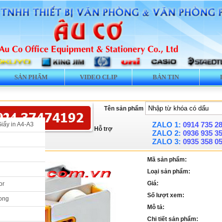
SẢN PHẨM
VIDEO CLIP
BẢN TIN
Tên sản phẩm
ZALO 1:
0914 735 2
Giấy in A4-A3
Hỗ trợ
ZALO 2:
0936 935 3
ZALO 3:
0935 358 0
Mã sản phẩm:
Loại sản phẩm:
Giá:
or
Số lượt xem:
ong
Mô tả:
Chi tiết sản phẩm: