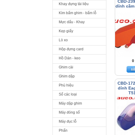
CBD-239
Khay đựng tài liệu
dính cầm 
Kìm bấm ghim - bấm lỗ
Mực dấu - Khay
Kẹp giấy
Lò xo
Hộp đựng card
Hồ Dán - keo
0
Ghim cài
Ghim dập
CBD-172
Phù hiệu
dính Ea
T5
Sổ các loại
Máy dập ghim
Máy đóng số
Máy đục lỗ
Phấn