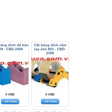
băng dính để bàn
Cắt băng dính cầm
09 - CBD-2400
tay deli 803 - CBD-
2398
0 VNĐ
0 VNĐ