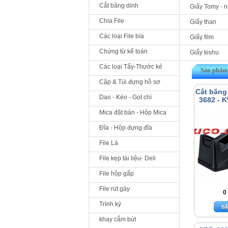
Cắt băng dính
Giấy Tomy - 
Chia File
Giấy than
Các loại File bìa
Giấy film
Chứng từ kế toán
Giấy kishu
Các loại Tẩy-Thước kẻ
Sản phẩm 
Cặp & Túi đựng hồ sơ
Cắt băng
Dao - Kéo - Gọt chì
3682 - 
Mica đặt bàn - Hộp Mica
Đĩa - Hộp đựng đĩa
File Lá
File kẹp tài liệu- Deli
File hộp gấp
File rút gáy
0
Trình ký
khay cắm bút