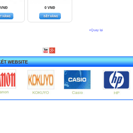
 VNĐ
0 VNĐ
«Quay lại
KẾT WEBSITE