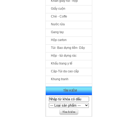
Khăn giấy rút - hộp
Giấy cuộn
Chè - Coffe
Nước rửa
Gang tay
Hộp carton
Túi- Bao đựng tiền- Dây
Hộp - túi đựng rác
Khẩu trang y tế
Cặp-Túi da cao cấp
Khung tranh
TÌM KIẾM