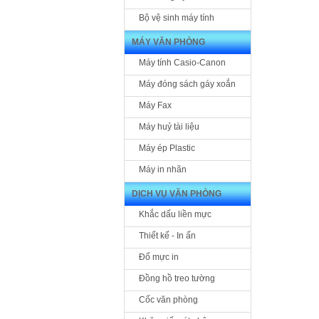
Bộ vệ sinh máy tính
MÁY VĂN PHÒNG
Máy tính Casio-Canon
Máy đóng sách gáy xoắn
Máy Fax
Máy huỷ tài liệu
Máy ép Plastic
Máy in nhãn
DỊCH VỤ VĂN PHÒNG
Khắc dấu liền mực
Thiết kế - In ấn
Đổ mực in
Đồng hồ treo tường
Cốc văn phòng