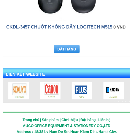
CKDL-3457 CHUỘT KHÔNG DÂY LOGITECH M515
0 VNĐ
LIÊN KẾT WEBSITE
1
2
3
4
5
Trang chủ | Sản phẩm | Giới thiệu | Đặt hàng | Liên hệ
AUCO OFFICE EQUIPMENT & STATIONERY CO.,LTD
Address : 18/38 Ly Nam De Str, Hoan Kiem Dist, Hanoi City.