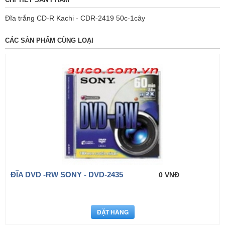
Đĩa trắng CD-R Kachi - CDR-2419 50c-1cây
CÁC SẢN PHẨM CÙNG LOẠI
ĐĨA DVD -RW SONY - DVD-2435
0 VNĐ