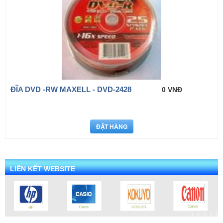
ĐĨA DVD -RW MAXELL - DVD-2428
0 VNĐ
LIÊN KẾT WEBSITE
1
2
3
4
5