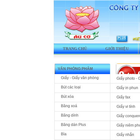
TRANG CHỦ
GIỚI THIỆU
VĂN PHÒNG PHẨM
Giấy - Giấy văn phòng
Giấy photo - 
Bút các loại
Giấy in phun
Bút xóa
Giấy fax
Băng xoá
Giấy vi tính
Băng dính
Giấy conquer
Băng dán Plus
Giấy niêm ph
Bìa
Giấy nhắn