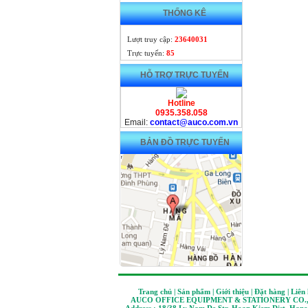
THỐNG KÊ
Lượt truy cập:
23640031
Trực tuyến:
85
HỖ TRỢ TRỰC TUYẾN
Hotline
0935.358.058
Email:
contact@auco.com.vn
BẢN ĐỒ TRỰC TUYẾN
Trang chủ | Sản phẩm | Giới thiệu | Đặt hàng | Liên
AUCO OFFICE EQUIPMENT & STATIONERY CO.