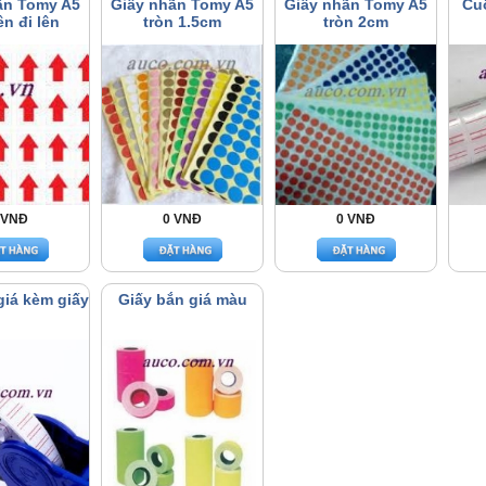
ãn Tomy A5
Giấy nhãn Tomy A5
Giấy nhãn Tomy A5
Cuộ
ên đi lên
tròn 1.5cm
tròn 2cm
 VNĐ
0 VNĐ
0 VNĐ
giá kèm giấy
Giấy bắn giá màu