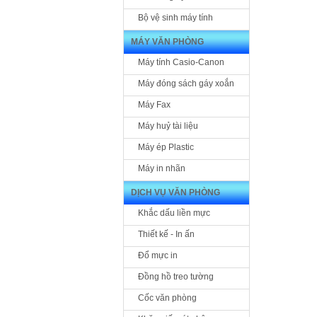
Bộ vệ sinh máy tính
MÁY VĂN PHÒNG
Máy tính Casio-Canon
Máy đóng sách gáy xoắn
Máy Fax
Máy huỷ tài liệu
Máy ép Plastic
Máy in nhãn
DỊCH VỤ VĂN PHÒNG
Khắc dấu liền mực
Thiết kế - In ấn
Đổ mực in
Đồng hồ treo tường
Cốc văn phòng