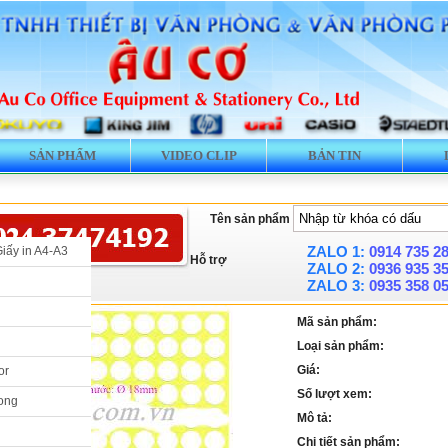
SẢN PHẨM
VIDEO CLIP
BẢN TIN
Tên sản phẩm
ZALO 1:
0914 735 2
Giấy in A4-A3
Hỗ trợ
ZALO 2:
0936 935 3
ZALO 3:
0935 358 0
Mã sản phẩm:
Loại sản phẩm:
Giá:
or
Số lượt xem:
ong
Mô tả:
Chi tiết sản phẩm: