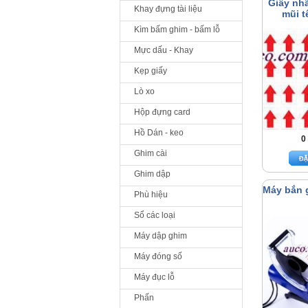
Giấy nh
Khay đựng tài liệu
mũi t
Kìm bấm ghim - bấm lỗ
Mực dấu - Khay
Kẹp giấy
Lò xo
Hộp đựng card
Hồ Dán - keo
0
Ghim cài
Ghim dập
Máy bắn 
Phù hiệu
Sổ các loại
Máy dập ghim
Máy đóng số
Máy đục lỗ
Phấn