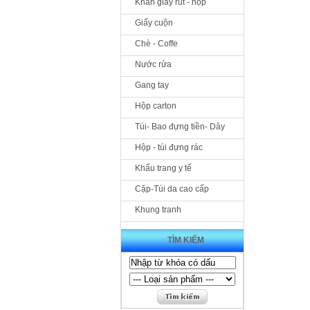
Khăn giấy rút - hộp
Giấy cuộn
Chè - Coffe
Nước rửa
Gang tay
Hộp carton
Túi- Bao đựng tiền- Dây
Hộp - túi đựng rác
Khẩu trang y tế
Cặp-Túi da cao cấp
Khung tranh
TÌM KIẾM