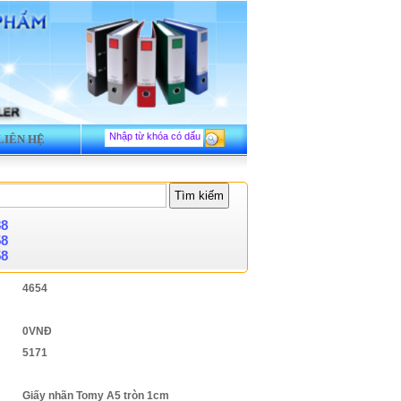
LIÊN HỆ
88
58
58
4654
0VNĐ
5171
Giấy nhãn Tomy A5 tròn 1cm