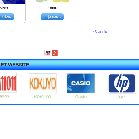
 VNĐ
0 VNĐ
«Quay lại
KẾT WEBSITE