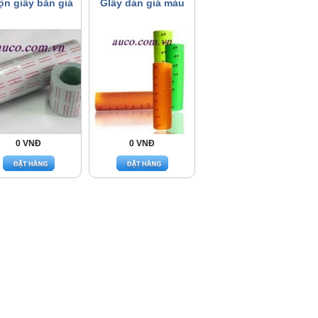
n giấy bắn giá
GIấy dán giá màu
0 VNĐ
0 VNĐ