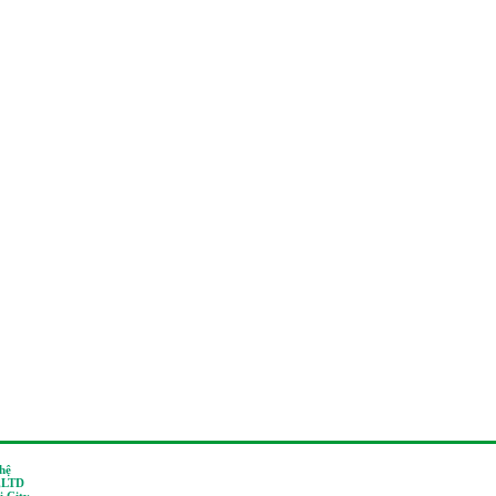
 hệ
,LTD