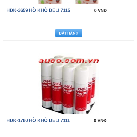
HDK-3659 HỒ KHÔ DELI 7115
0 VNĐ
HDK-1780 HỒ KHÔ DELI 7111
0 VNĐ