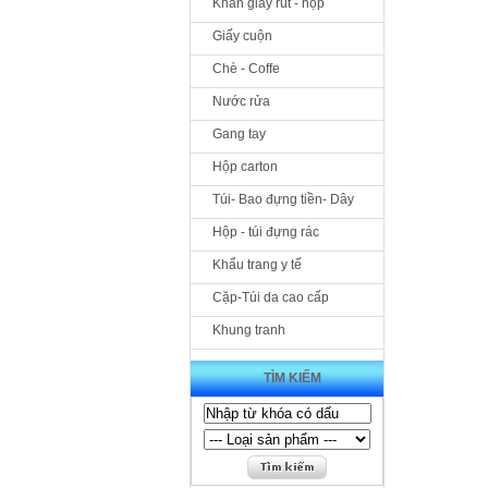
Khăn giấy rút - hộp
Giấy cuộn
Chè - Coffe
Nước rửa
Gang tay
Hộp carton
Túi- Bao đựng tiền- Dây
Hộp - túi đựng rác
Khẩu trang y tế
Cặp-Túi da cao cấp
Khung tranh
TÌM KIẾM