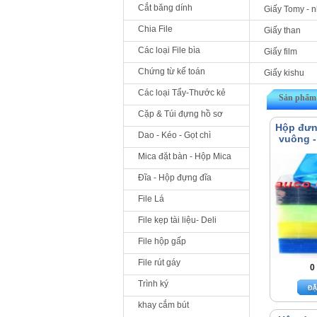
Cắt băng dính
Giấy Tomy - 
Chia File
Giấy than
Các loại File bìa
Giấy film
Chứng từ kế toán
Giấy kishu
Các loại Tẩy-Thước kẻ
Sản phẩm 
Cặp & Túi đựng hồ sơ
Hộp đưn
Dao - Kéo - Gọt chì
vuông 
Mica đặt bàn - Hộp Mica
Đĩa - Hộp đựng đĩa
File Lá
File kẹp tài liệu- Deli
File hộp gấp
File rút gáy
0
Trình ký
khay cắm bút