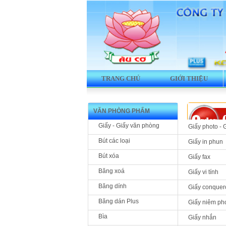
TRANG CHỦ
GIỚI THIỆU
VĂN PHÒNG PHẨM
Giấy - Giấy văn phòng
Giấy photo - 
Bút các loại
Giấy in phun
Bút xóa
Giấy fax
Băng xoá
Giấy vi tính
Băng dính
Giấy conquer
Băng dán Plus
Giấy niêm ph
Bìa
Giấy nhắn