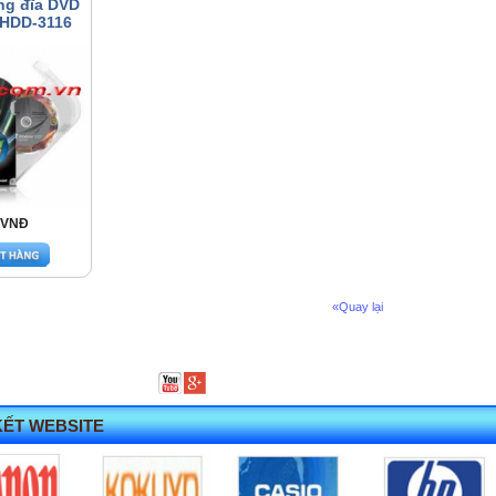
ng đĩa DVD
- HDD-3116
 VNĐ
«Quay lại
KẾT WEBSITE