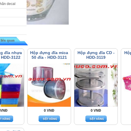
nhãn decal
liên quan
g đĩa nhựa
Hộp đựng đĩa mica
Hộp đựng đĩa CD -
Hộp
- HDD-3122
50 đĩa - HDD-3121
HDD-3119
 VNĐ
0 VNĐ
0 VNĐ