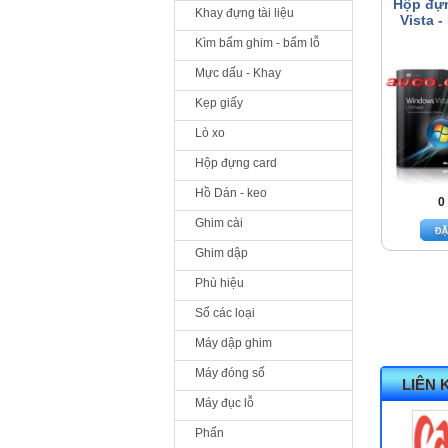
Hộp đự
Khay đựng tài liệu
Vista 
Kìm bấm ghim - bấm lỗ
Mực dấu - Khay
Kẹp giấy
Lò xo
Hộp đựng card
Hồ Dán - keo
0
Ghim cài
Ghim dập
Phù hiệu
Sổ các loại
Máy dập ghim
Máy đóng số
LIÊN 
Máy đục lỗ
Phấn