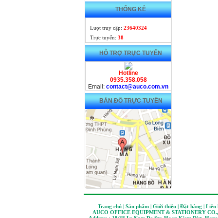
THỐNG KÊ
Lượt truy cập:
23640324
Trực tuyến:
38
HỖ TRỢ TRỰC TUYẾN
Hotline
0935.358.058
Email:
contact@auco.com.vn
BẢN ĐỒ TRỰC TUYẾN
Trang chủ | Sản phẩm | Giới thiệu | Đặt hàng | Liên
AUCO OFFICE EQUIPMENT & STATIONERY CO.