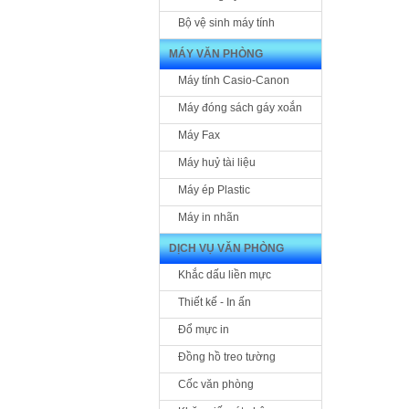
Bộ vệ sinh máy tính
MÁY VĂN PHÒNG
Máy tính Casio-Canon
Máy đóng sách gáy xoắn
Máy Fax
Máy huỷ tài liệu
Máy ép Plastic
Máy in nhãn
DỊCH VỤ VĂN PHÒNG
Khắc dấu liền mực
Thiết kế - In ấn
Đổ mực in
Đồng hồ treo tường
Cốc văn phòng