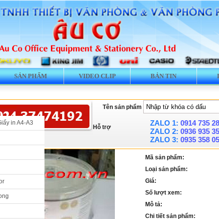
SẢN PHẨM
VIDEO CLIP
BẢN TIN
Tên sản phẩm
ZALO 1:
0914 735 2
Giấy in A4-A3
Hỗ trợ
ZALO 2:
0936 935 3
ZALO 3:
0935 358 0
Mã sản phẩm:
Loại sản phẩm:
Giá:
or
Số lượt xem:
ong
Mô tả:
Chi tiết sản phẩm: