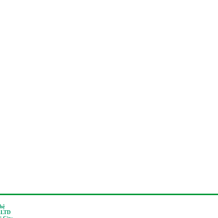
 hệ
,LTD