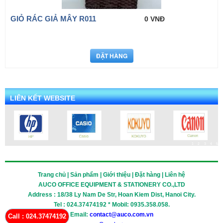
GIỎ RÁC GIẢ MÂY R011
0 VNĐ
LIÊN KẾT WEBSITE
1
2
3
4
5
Trang chủ | Sản phẩm | Giới thiệu | Đặt hàng | Liên hệ
AUCO OFFICE EQUIPMENT & STATIONERY CO.,LTD
Address : 18/38 Ly Nam De Str, Hoan Kiem Dist, Hanoi City.
Tel : 024.37474192 * Mobil: 0935.358.058.
Email:
contact@auco.com.vn
Call : 024.37474192