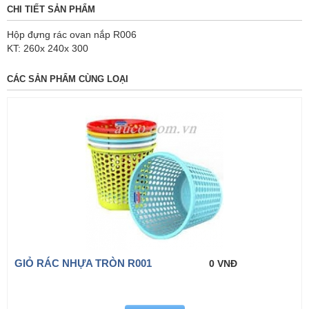
CHI TIẾT SẢN PHẨM
Hộp đựng rác ovan nắp R006
KT: 260x 240x 300
CÁC SẢN PHẨM CÙNG LOẠI
GIỎ RÁC NHỰA TRÒN R001
0 VNĐ