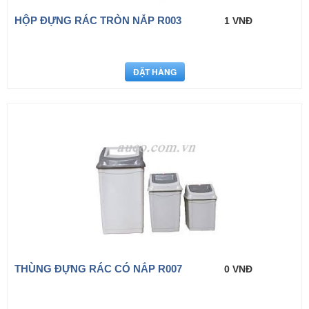
HỘP ĐỰNG RÁC TRÒN NẮP R003
1 VNĐ
THÙNG ĐỰNG RÁC CÓ NẮP R007
0 VNĐ