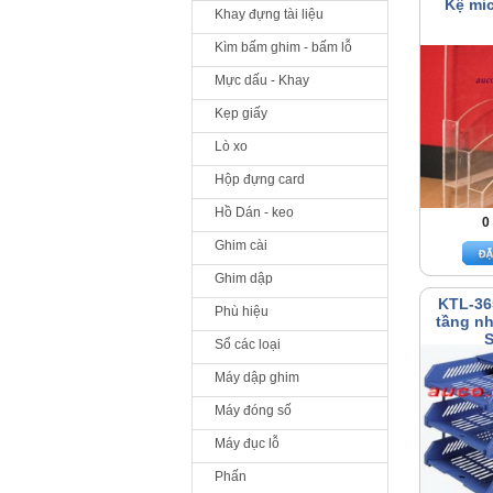
Kệ mi
Khay đựng tài liệu
Kìm bấm ghim - bấm lỗ
Mực dấu - Khay
Kẹp giấy
Lò xo
Hộp đựng card
Hồ Dán - keo
0
Ghim cài
Ghim dập
KTL-36
Phù hiệu
tầng n
S
Sổ các loại
Máy dập ghim
Máy đóng số
Máy đục lỗ
Phấn