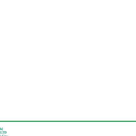
 hệ
,LTD