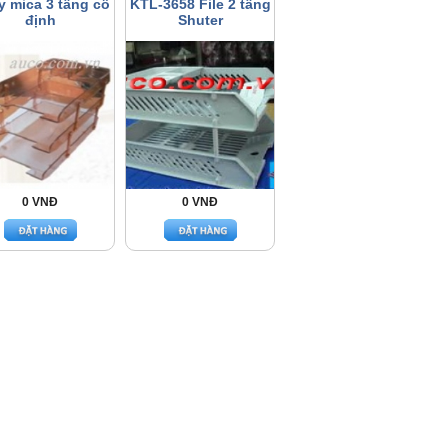
 mica 3 tầng cố
KTL-3658 File 2 tầng
định
Shuter
0 VNĐ
0 VNĐ