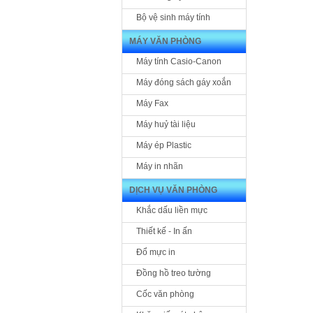
Bộ vệ sinh máy tính
MÁY VĂN PHÒNG
Máy tính Casio-Canon
Máy đóng sách gáy xoắn
Máy Fax
Máy huỷ tài liệu
Máy ép Plastic
Máy in nhãn
DỊCH VỤ VĂN PHÒNG
Khắc dấu liền mực
Thiết kế - In ấn
Đổ mực in
Đồng hồ treo tường
Cốc văn phòng