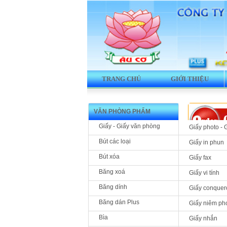
TRANG CHỦ
GIỚI THIỆU
VĂN PHÒNG PHẨM
Giấy - Giấy văn phòng
Giấy photo - 
Bút các loại
Giấy in phun
Bút xóa
Giấy fax
Băng xoá
Giấy vi tính
Băng dính
Giấy conquer
Băng dán Plus
Giấy niêm ph
Bìa
Giấy nhắn