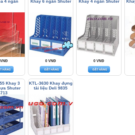
ca 4 ngăn
Khay 6 ngăn Shuter
Khay 4 ngăn Shuter
Khay
 VNĐ
0 VNĐ
0 VNĐ
55 Khay 3
KTL-3630 Khay đựng
hựa Shuter
tài liệu Deli 9835
713