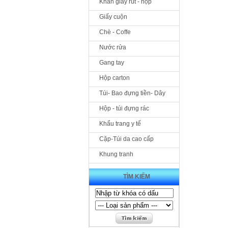
Khăn giấy rút - hộp
Giấy cuộn
Chè - Coffe
Nước rửa
Gang tay
Hộp carton
Túi- Bao đựng tiền- Dây
Hộp - túi đựng rác
Khẩu trang y tế
Cặp-Túi da cao cấp
Khung tranh
TÌM KIẾM