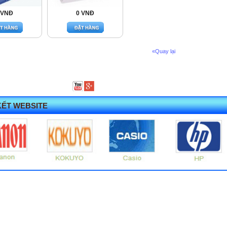
 VNĐ
0 VNĐ
«Quay lại
KẾT WEBSITE