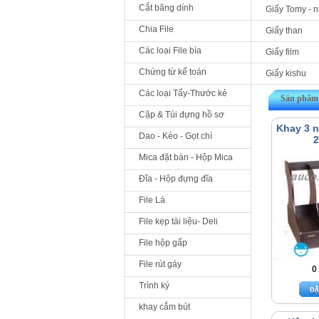
Cắt băng dính
Giấy Tomy - 
Chia File
Giấy than
Các loại File bìa
Giấy film
Chứng từ kế toán
Giấy kishu
Các loại Tẩy-Thước kẻ
Sản phẩm 
Cặp & Túi đựng hồ sơ
Khay 3 
Dao - Kéo - Gọt chì
2
Mica đặt bàn - Hộp Mica
Đĩa - Hộp đựng đĩa
File Lá
File kẹp tài liệu- Deli
File hộp gấp
File rút gáy
0
Trình ký
khay cắm bút