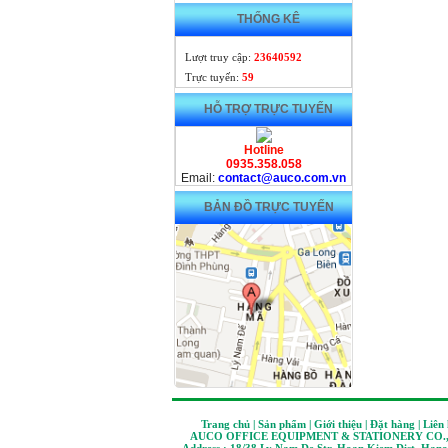
THỐNG KÊ
Lượt truy cập:
23640592
Trực tuyến:
59
HỖ TRỢ TRỰC TUYẾN
Hotline
0935.358.058
Email:
contact@auco.com.vn
BẢN ĐỒ TRỰC TUYẾN
Trang chủ | Sản phẩm | Giới thiệu | Đặt hàng | Liên
AUCO OFFICE EQUIPMENT & STATIONERY CO.