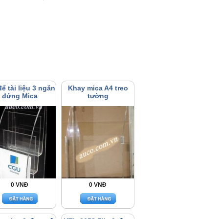
để tài liệu 3 ngăn
Khay mica A4 treo
đứng Mica
tường
0 VNĐ
0 VNĐ