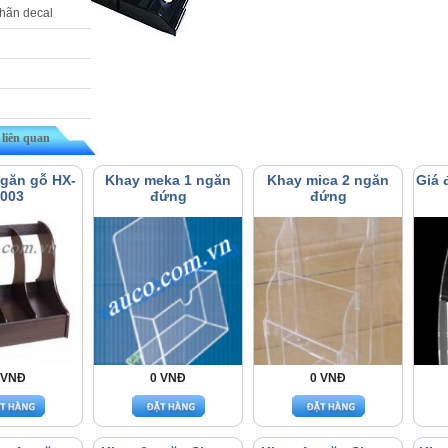
nhãn decal
liên quan
ngăn gỗ HX-
Khay meka 1 ngăn
Khay mica 2 ngăn
Giá 
003
đứng
đứng
 VNĐ
0 VNĐ
0 VNĐ