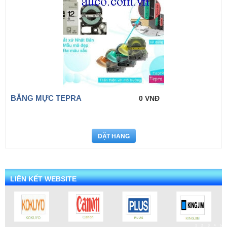
BĂNG MỰC TEPRA
0 VNĐ
LIÊN KẾT WEBSITE
1
2
3
4
5