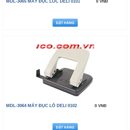
MDL-3065 MÁY ĐỤC LÔC DELI 0101
0 VNĐ
MDL-3064 MÁY ĐỤC LỖ DELI 0102
0 VNĐ