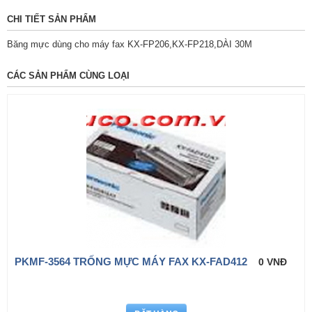
CHI TIẾT SẢN PHẨM
Băng mực dùng cho máy fax KX-FP206,KX-FP218,DÀI 30M
CÁC SẢN PHẨM CÙNG LOẠI
PKMF-3564 TRỐNG MỰC MÁY FAX KX-FAD412
0 VNĐ