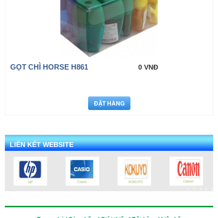
GỌT CHÌ HORSE H861
0 VNĐ
LIÊN KẾT WEBSITE
1
2
3
4
5