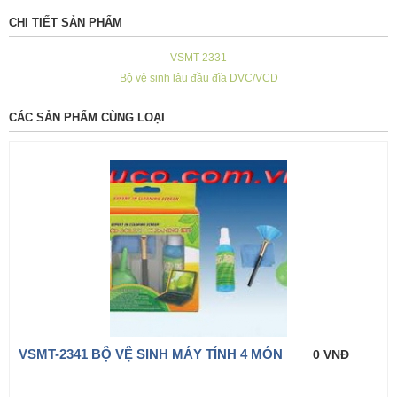
CHI TIẾT SẢN PHẨM
VSMT-2331
Bộ vệ sinh lâu đầu đĩa DVC/VCD
CÁC SẢN PHẨM CÙNG LOẠI
VSMT-2341 BỘ VỆ SINH MÁY TÍNH 4 MÓN
0 VNĐ