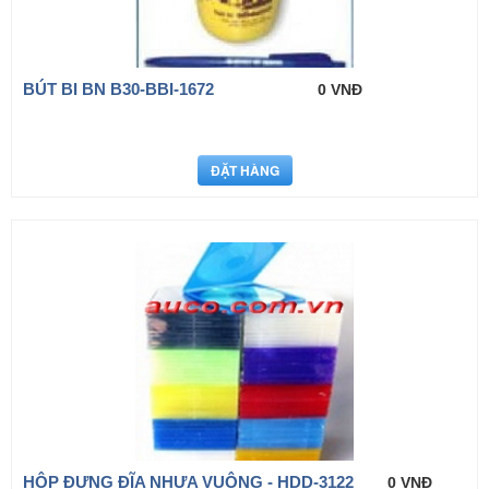
BÚT BI BN B30-BBI-1672
0 VNĐ
HỘP ĐƯNG ĐĨA NHỰA VUÔNG - HDD-3122
0 VNĐ