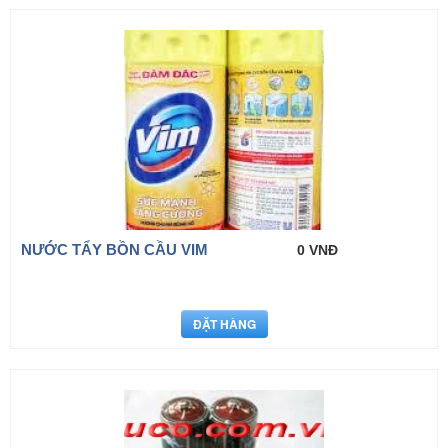
NƯỚC TẨY BỒN CẦU VIM
0 VNĐ