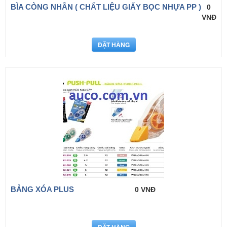
BÌA CÒNG NHẪN ( CHẤT LIỆU GIẤY BỌC NHỰA PP )
0
VNĐ
BẢNG XÓA PLUS
0 VNĐ