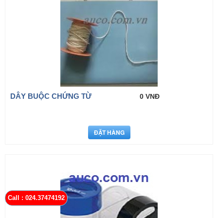
DÂY BUỘC CHỨNG TỪ
0 VNĐ
Call : 024.37474192