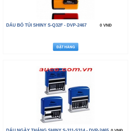
DẤU BỎ TÚI SHINY S-Q32F - DVP-2467
0 VNĐ
DẤU NGÀY THÁNG SHINY S-311-S314 - DVP-2465
0 VNĐ