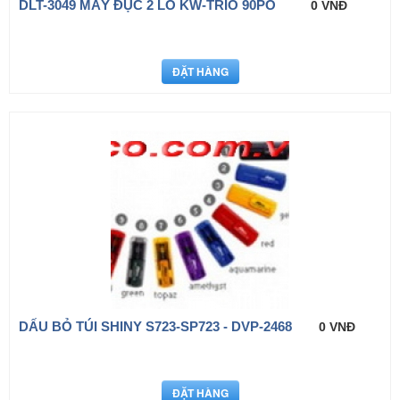
DLT-3049 MÁY ĐỤC 2 LỖ KW-TRIO 90PO
0 VNĐ
DẤU BỎ TÚI SHINY S723-SP723 - DVP-2468
0 VNĐ