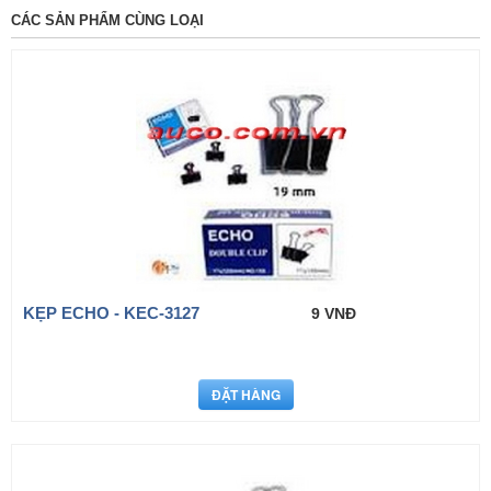
CÁC SẢN PHẨM CÙNG LOẠI
KẸP ECHO - KEC-3127
9 VNĐ